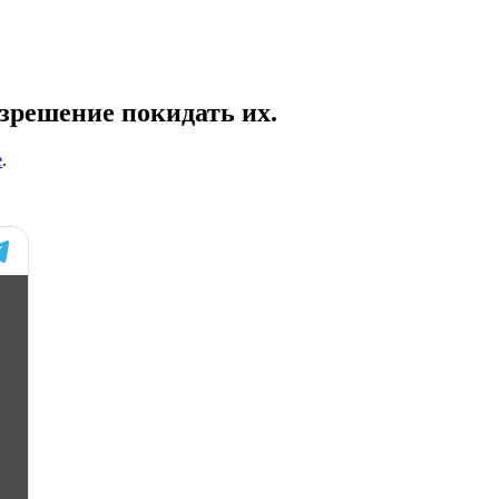
азрешение покидать их.
е
.