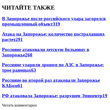
ЧИТАЙТЕ ТАКЖЕ
В Запорожье после российского удара загорелся
промышленный объект
319
Атака на Запорожье: количество пострадавших
растет
291
Россияне атаковали детскую больницу в
Запорожье
268
Россияне ударили дроном по АЗС в Запорожье:
трое раненых
63
Россияне во второй раз атаковали Запорожье
КАБом
61
РФ атаковала Запорожье: разрушен Эпицентр
19
Читать комментарии