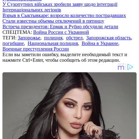
У Сухопутних військах зробили заяву щодо інтеграції
Інтернаціональних легіонів
Взрыв в Сыктывкаре: возросло количество пострадавших
Стали известны объемы отключений в пятницу
Встреча президентов: Ермак и Рубио обсудили детали
СПЕЦТЕМА:
Война России с Украиной
ТЕГИ:
Запорожье
,
полиция
,
обстрел
,
Запорожская область
,
погибшие
,
Национальная полиция
,
Война в Украине
,
Военные преступления России
Если вы заметили ошибку, выделите необходимый текст и
нажмите Ctrl+Enter, чтобы сообщить об этом редакции.