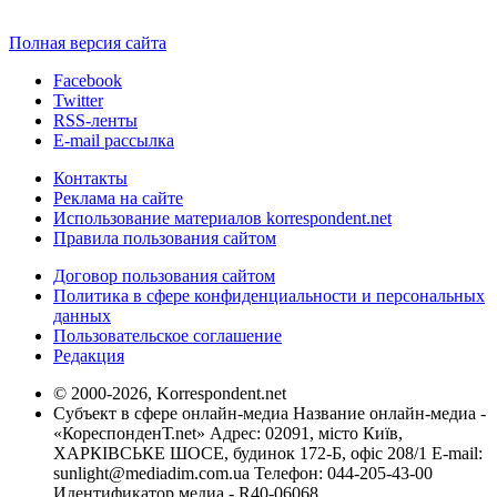
Полная версия сайта
Facebook
Twitter
RSS-ленты
E-mail рассылка
Контакты
Реклама на сайте
Использование материалов korrespondent.net
Правила пользования сайтом
Договор пользования сайтом
Политика в сфере конфиденциальности и персональных
данных
Пользовательское соглашение
Редакция
© 2000-2026, Korrespondent.net
Субъект в сфере онлайн-медиа Название онлайн-медиа -
«КореспонденТ.net» Адрес: 02091, місто Київ,
ХАРКІВСЬКЕ ШОСЕ, будинок 172-Б, офіс 208/1 E-mail:
sunlight@mediadim.com.ua
Телефон: 044-205-43-00
Идентификатор медиа - R40-06068