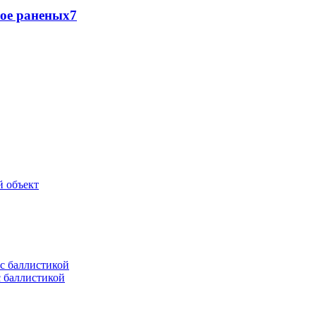
рое раненых
7
й объект
с баллистикой