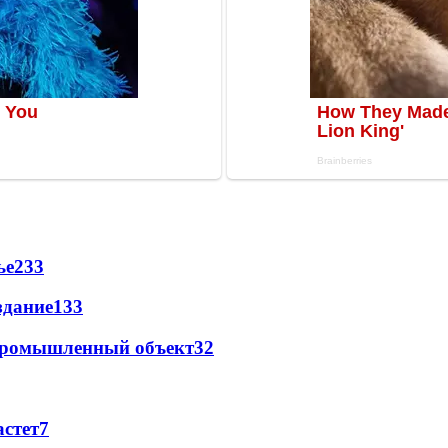
ье
233
здание
133
 промышленный объект
32
астет
7