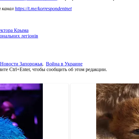
ш канал
https://t.me/korrespondentnet
сектора Крыма
іональних легіонів
Новости Запорожья
,
Война в Украине
те Ctrl+Enter, чтобы сообщить об этом редакции.