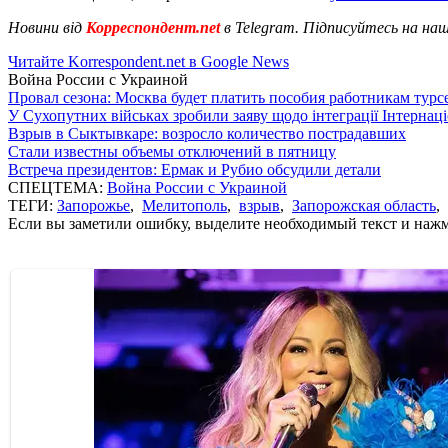
Новини від
Корреспондент.net
в Telegram. Підписуйтесь на на
Читайте Korrespondent.net в Google News
Война России с Украиной
Провал сезона: Москва будет платить пособия работникам тур
У Сухопутних військах зробили заяву щодо інтеграції Інтернац
Взрыв в Сыктывкаре: возросло количество пострадавших
Стали известны объемы отключений в пятницу
Встреча президентов: Ермак и Рубио обсудили детали
СПЕЦТЕМА:
Война России с Украиной
ТЕГИ:
Запорожье
,
Мелитополь
,
взрыв
,
Запорожская область
,
Если вы заметили ошибку, выделите необходимый текст и нажми