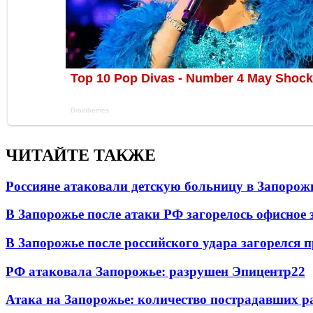
ЧИТАЙТЕ ТАКЖЕ
Россияне атаковали детскую больницу в Запорож
В Запорожье после атаки РФ загорелось офисное 
В Запорожье после российского удара загорелся
РФ атаковала Запорожье: разрушен Эпицентр
22
Атака на Запорожье: количество пострадавших р