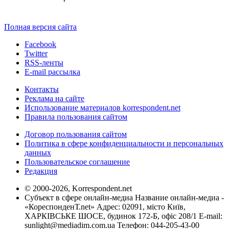
Полная версия сайта
Facebook
Twitter
RSS-ленты
E-mail рассылка
Контакты
Реклама на сайте
Использование материалов korrespondent.net
Правила пользования сайтом
Договор пользования сайтом
Политика в сфере конфиденциальности и персональных
данных
Пользовательское соглашение
Редакция
© 2000-2026, Korrespondent.net
Субъект в сфере онлайн-медиа Название онлайн-медиа -
«КореспонденТ.net» Адрес: 02091, місто Київ,
ХАРКІВСЬКЕ ШОСЕ, будинок 172-Б, офіс 208/1 E-mail:
sunlight@mediadim.com.ua
Телефон: 044-205-43-00