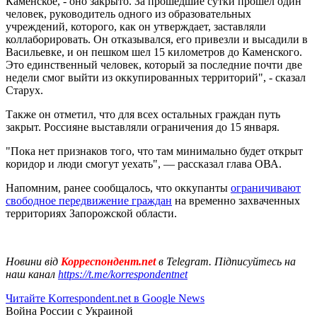
Каменское, - оно закрыто. За прошедшие сутки прошел один
человек, руководитель одного из образовательных
учреждений, которого, как он утверждает, заставляли
коллаборировать. Он отказывался, его привезли и высадили в
Васильевке, и он пешком шел 15 километров до Каменского.
Это единственный человек, который за последние почти две
недели смог выйти из оккупированных территорий", - сказал
Старух.
Также он отметил, что для всех остальных граждан путь
закрыт. Россияне выставляли ограничения до 15 января.
"Пока нет признаков того, что там минимально будет открыт
коридор и люди смогут уехать", — рассказал глава ОВА.
Напомним, ранее сообщалось, что оккупанты
ограничивают
свободное передвижение граждан
на временно захваченных
территориях Запорожской области.
Новини від
Корреспондент.net
в Telegram. Підписуйтесь на
наш канал
https://t.me/korrespondentnet
Читайте Korrespondent.net в Google News
Война России с Украиной