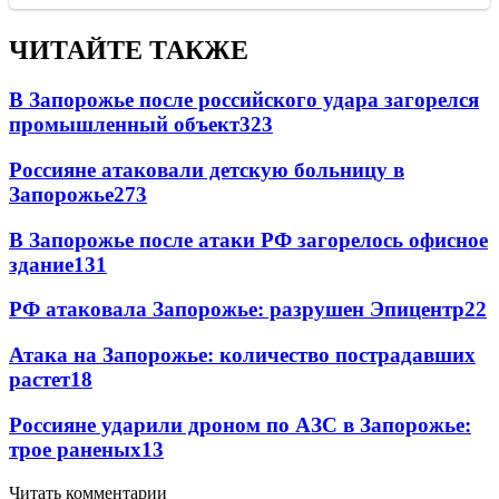
ЧИТАЙТЕ ТАКЖЕ
В Запорожье после российского удара загорелся
промышленный объект
323
Россияне атаковали детскую больницу в
Запорожье
273
В Запорожье после атаки РФ загорелось офисное
здание
131
РФ атаковала Запорожье: разрушен Эпицентр
22
Атака на Запорожье: количество пострадавших
растет
18
Россияне ударили дроном по АЗС в Запорожье:
трое раненых
13
Читать комментарии