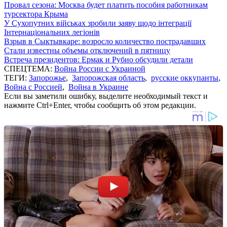
Провал сезона: Москва будет платить пособия работникам
турсектора Крыма
У Сухопутних військах зробили заяву щодо інтеграції
Інтернаціональних легіонів
Взрыв в Сыктывкаре: возросло количество пострадавших
Стали известны объемы отключений в пятницу
Встреча президентов: Ермак и Рубио обсудили детали
СПЕЦТЕМА:
Война России с Украиной
ТЕГИ:
Запорожье
,
Запорожская область
,
русские оккупанты
,
Война с Россией
,
Война в Украине
Если вы заметили ошибку, выделите необходимый текст и
нажмите Ctrl+Enter, чтобы сообщить об этом редакции.