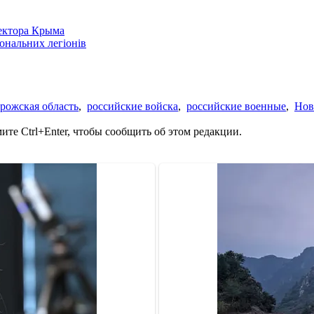
сектора Крыма
іональних легіонів
рожская область
,
российские войска
,
российские военные
,
Нов
те Ctrl+Enter, чтобы сообщить об этом редакции.