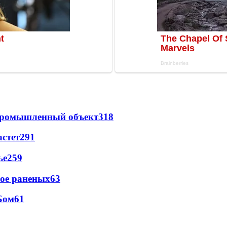
 промышленный объект
318
астет
291
ье
259
рое раненых
63
Бом
61