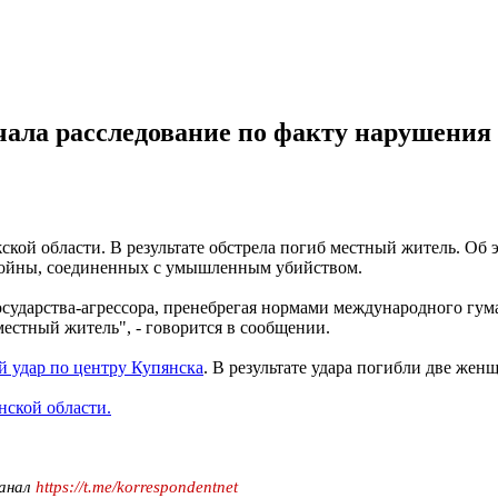
чала расследование по факту нарушения
жской области. В результате обстрела погиб местный житель. Об
 войны, соединенных с умышленным убийством.
осударства-агрессора, пренебрегая нормами международного гума
местный житель", - говорится в сообщении.
й удар по центру Купянска
. В результате удара погибли две жен
нской области.
канал
https://t.me/korrespondentnet