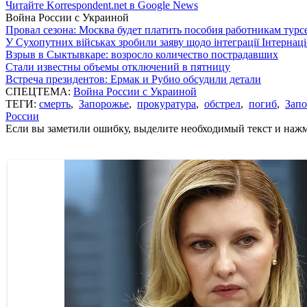
Читайте Korrespondent.net в Google News
Война России с Украиной
Провал сезона: Москва будет платить пособия работникам тур
У Сухопутних військах зробили заяву щодо інтеграції Інтернац
Взрыв в Сыктывкаре: возросло количество пострадавших
Стали известны объемы отключений в пятницу
Встреча президентов: Ермак и Рубио обсудили детали
СПЕЦТЕМА:
Война России с Украиной
ТЕГИ:
смерть
,
Запорожье
,
прокуратура
,
обстрел
,
погиб
,
Запо
России
Если вы заметили ошибку, выделите необходимый текст и нажми