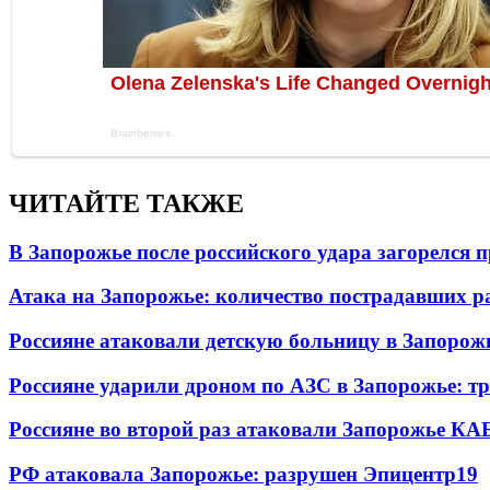
ЧИТАЙТЕ ТАКЖЕ
В Запорожье после российского удара загорелся
Атака на Запорожье: количество пострадавших р
Россияне атаковали детскую больницу в Запорож
Россияне ударили дроном по АЗС в Запорожье: т
Россияне во второй раз атаковали Запорожье КА
РФ атаковала Запорожье: разрушен Эпицентр
19