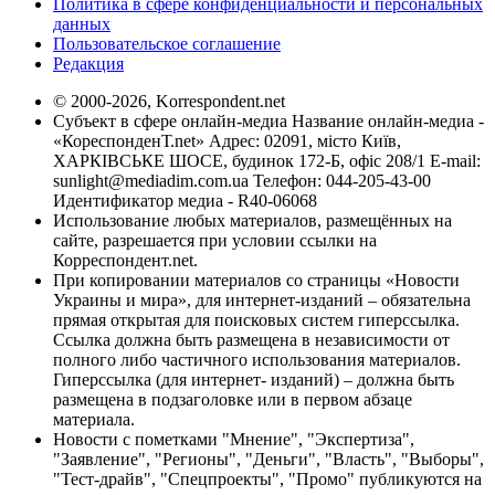
Политика в сфере конфиденциальности и персональных
данных
Пользовательское соглашение
Редакция
© 2000-2026, Korrespondent.net
Субъект в сфере онлайн-медиа Название онлайн-медиа -
«КореспонденТ.net» Адрес: 02091, місто Київ,
ХАРКІВСЬКЕ ШОСЕ, будинок 172-Б, офіс 208/1 E-mail:
sunlight@mediadim.com.ua
Телефон: 044-205-43-00
Идентификатор медиа - R40-06068
Использование любых материалов, размещённых на
сайте, разрешается при условии ссылки на
Корреспондент.net.
При копировании материалов со страницы «Новости
Украины и мира», для интернет-изданий – обязательна
прямая открытая для поисковых систем гиперссылка.
Ссылка должна быть размещена в независимости от
полного либо частичного использования материалов.
Гиперссылка (для интернет- изданий) – должна быть
размещена в подзаголовке или в первом абзаце
материала.
Новости с пометками "Мнение", "Экспертиза",
"Заявление", "Регионы", "Деньги", "Власть", "Выборы",
"Тест-драйв", "Спецпроекты", "Промо" публикуются на