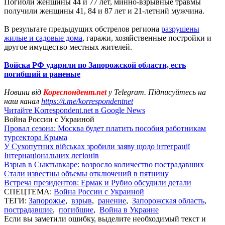
Погибли женщины 44 и 77 лет, минно-взрывные травмы
получили женщины 41, 84 и 87 лет и 21-летний мужчина.
В результате предыдущих обстрелов региона
разрушены
жилые и садовые дома
, гаражи, хозяйственные постройки и
другое имущество местных жителей.
Войска РФ ударили по Запорожской области, есть
погибший и раненые
Новини від
Кореспондент.net
у Telegram. Підписуйтесь на
наш канал
https://t.me/korrespondentnet
Читайте Korrespondent.net в Google News
Война России с Украиной
Провал сезона: Москва будет платить пособия работникам
турсектора Крыма
У Сухопутних військах зробили заяву щодо інтеграції
Інтернаціональних легіонів
Взрыв в Сыктывкаре: возросло количество пострадавших
Стали известны объемы отключений в пятницу
Встреча президентов: Ермак и Рубио обсудили детали
СПЕЦТЕМА:
Война России с Украиной
ТЕГИ:
Запорожье
,
взрыв
,
ранение
,
Запорожская область
,
пострадавшие
,
погибшие
,
Война в Украине
Если вы заметили ошибку, выделите необходимый текст и