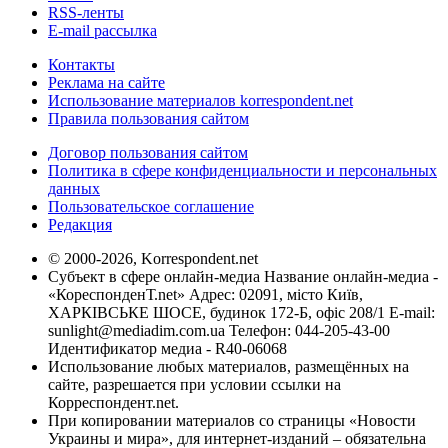
RSS-ленты
E-mail рассылка
Контакты
Реклама на сайте
Использование материалов korrespondent.net
Правила пользования сайтом
Договор пользования сайтом
Политика в сфере конфиденциальности и персональных
данных
Пользовательское соглашение
Редакция
© 2000-2026, Korrespondent.net
Субъект в сфере онлайн-медиа Название онлайн-медиа -
«КореспонденТ.net» Адрес: 02091, місто Київ,
ХАРКІВСЬКЕ ШОСЕ, будинок 172-Б, офіс 208/1 E-mail:
sunlight@mediadim.com.ua
Телефон: 044-205-43-00
Идентификатор медиа - R40-06068
Использование любых материалов, размещённых на
сайте, разрешается при условии ссылки на
Корреспондент.net.
При копировании материалов со страницы «Новости
Украины и мира», для интернет-изданий – обязательна