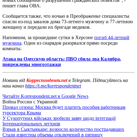
новых сообщений о разрушении гражданских объектов", -
пишет глава ОВА.
Сообщается также, что ночью в Преображенке специалисты
спасли из-под завалов дома 73-летнего мужчину и 77-летнюю
женщину и передали их бригаде медиков.
Напомним, за прошедшие сутки в Херсоне
погиб 44-летний
мужчина
. Один из снарядов разорвался прямо посреди
комнаты.
Атака на Одесскую область: ПВО сбила два Калибра,
повреждены многоэтажки
Новини від
Корреспондент.net
в Telegram. Підписуйтесь на
наш канал
https://t.me/korrespondentnet
Читайте Korrespondent.net в Google News
Война России с Украиной
Провал сезона: Москва будет платить пособия работникам
турсектора Крыма
У Сухопутних військах зробили заяву щодо інтеграції
Інтернаціональних легіонів
Взрыв в Сыктывкаре: возросло количество пострадавших
Стали известны объемы отключений в пятницу