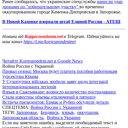
Ранее сообщалось, что украинские спецслужбы
нанесли удар
дронами по "избирательному участку"
во временно
оккупированном городе Каменка-Днепровская в Запорожье.
В Новой Каховке взорвали штаб Единой России - АТЕШ
Новини від
Корреспондент.net
в Telegram. Підписуйтесь на
наш канал
https://t.me/korrespondentnet
Читайте Korrespondent.net в Google News
Война России с Украиной
Провал сезона: Москва будет платить пособия работникам
турсектора Крыма
У Сухопутних військах зробили заяву щодо інтеграції
Інтернаціональних легіонів
Взрыв в Сыктывкаре: возросло количество пострадавших
Стали известны объемы отключений в пятницу
Встреча президентов: Ермак и Рубио обсудили детали
СПЕЦТЕМА:
Война России с Украиной
ТЕГИ:
Запорожье
,
Бердянск
,
взрыв
,
оккупация
,
Запорожская область
,
Война в Украине
Если вы заметили ошибку, выделите необходимый текст и
нажмите Ctrl+Enter, чтобы сообщить об этом редакции.