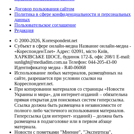
Договор пользования сайтом
Политика в сфере конфиденциальности и персональных
данных
Пользовательское соглашение
Редакция
© 2000-2026, Korrespondent.net
Субъект в сфере онлайн-медиа Название онлайн-медиа -
«КореспонденТ.net» Адрес: 02091, місто Київ,
ХАРКІВСЬКЕ ШОСЕ, будинок 172-Б, офіс 208/1 E-mail:
sunlight@mediadim.com.ua
Телефон: 044-205-43-00
Идентификатор медиа - R40-06068
Использование любых материалов, размещённых на
сайте, разрешается при условии ссылки на
Корреспондент.net.
При копировании материалов со страницы «Новости
Украины и мира», для интернет-изданий – обязательна
прямая открытая для поисковых систем гиперссылка.
Ссылка должна быть размещена в независимости от
полного либо частичного использования материалов.
Гиперссылка (для интернет- изданий) – должна быть
размещена в подзаголовке или в первом абзаце
материала.
Новости с пометками "Мнение", "Экспертиза",