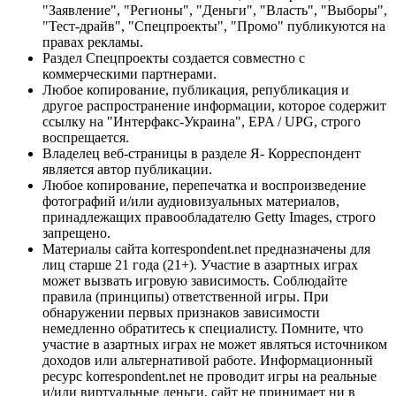
"Заявление", "Регионы", "Деньги", "Власть", "Выборы",
"Тест-драйв", "Спецпроекты", "Промо" публикуются на
правах рекламы.
Раздел Спецпроекты создается совместно с
коммерческими партнерами.
Любое копирование, публикация, републикация и
другое распространение информации, которое содержит
ссылку на "Интерфакс-Украина", EPA / UPG, строго
воспрещается.
Владелец веб-страницы в разделе Я- Корреспондент
является автор публикации.
Любое копирование, перепечатка и воспроизведение
фотографий и/или аудиовизуальных материалов,
принадлежащих правообладателю Getty Images, строго
запрещено.
Материалы сайта korrespondent.net предназначены для
лиц старше 21 года (21+). Участие в азартных играх
может вызвать игровую зависимость. Соблюдайте
правила (принципы) ответственной игры. При
обнаружении первых признаков зависимости
немедленно обратитесь к специалисту. Помните, что
участие в азартных играх не может являться источником
доходов или альтернативой работе. Информационный
ресурс korrespondent.net не проводит игры на реальные
и/или виртуальные деньги, сайт не принимает ни в