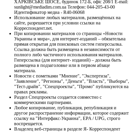
ХАРКІВСЬКЕ ШОСЕ, будинок 172-Б, офіс 208/1 E-mail:
sunlight@mediadim.com.ua
Телефон: 044-205-43-00
Идентификатор медиа - R40-06068
Использование любых материалов, размещённых на
сайте, разрешается при условии ссылки на
Корреспондент.net.
При копировании материалов со страницы «Новости
Украины и мира», для интернет-изданий – обязательна
прямая открытая для поисковых систем гиперссылка.
Ссылка должна быть размещена в независимости от
полного либо частичного использования материалов.
Гиперссылка (для интернет- изданий) – должна быть
размещена в подзаголовке или в первом абзаце
материала.
Новости с пометками "Мнение", "Экспертиза",
"Заявление", "Регионы", "Деньги", "Власть", "Выборы",
"Тест-драйв", "Спецпроекты", "Промо" публикуются на
правах рекламы.
Раздел Спецпроекты создается совместно с
коммерческими партнерами.
Любое копирование, публикация, републикация и
другое распространение информации, которое содержит
ссылку на "Интерфакс-Украина", EPA / UPG, строго
воспрещается.
Владелец веб-страницы в разделе Я- Корреспондент