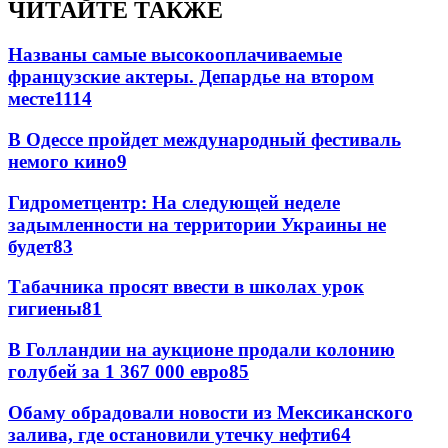
ЧИТАЙТЕ ТАКЖЕ
Названы самые высокооплачиваемые
французские актеры. Депардье на втором
месте
11
14
В Одессе пройдет международный фестиваль
немого кино
9
Гидрометцентр: На следующей неделе
задымленности на территории Украины не
будет
8
3
Табачника просят ввести в школах урок
гигиены
8
1
В Голландии на аукционе продали колонию
голубей за 1 367 000 евро
8
5
Обаму обрадовали новости из Мексиканского
залива, где остановили утечку нефти
6
4