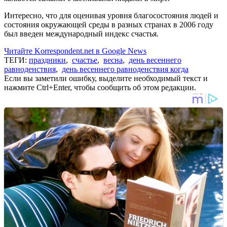
Интересно, что для оценивая уровня благосостояния людей и
состояния окружающей среды в разных странах в 2006 году
был введен международный индекс счастья.
Читайте Korrespondent.net в Google News
ТЕГИ:
праздники
,
счастье
,
весна
,
день весеннего
равноденствия
,
день весеннего равноденствия когда
Если вы заметили ошибку, выделите необходимый текст и
нажмите Ctrl+Enter, чтобы сообщить об этом редакции.