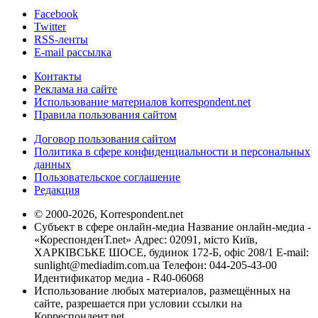
Facebook
Twitter
RSS-ленты
E-mail рассылка
Контакты
Реклама на сайте
Использование материалов korrespondent.net
Правила пользования сайтом
Договор пользования сайтом
Политика в сфере конфиденциальности и персональных
данных
Пользовательское соглашение
Редакция
© 2000-2026, Korrespondent.net
Субъект в сфере онлайн-медиа Название онлайн-медиа -
«КореспонденТ.net» Адрес: 02091, місто Київ,
ХАРКІВСЬКЕ ШОСЕ, будинок 172-Б, офіс 208/1 E-mail:
sunlight@mediadim.com.ua
Телефон: 044-205-43-00
Идентификатор медиа - R40-06068
Использование любых материалов, размещённых на
сайте, разрешается при условии ссылки на
Корреспондент.net.