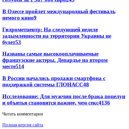
В Одессе пройдет международный фестиваль
немого кино
9
Гидрометцентр: На следующей неделе
задымленности на территории Украины не
будет
5
3
Названы самые высокооплачиваемые
французские актеры. Депардье на втором
месте
5
14
В России начались продажи смартфона с
поддержкой системы ГЛОНАСС
4
8
Исследование: Для мужчин после брака поцелуи
и объятья становятся важнее, чем секс
4
136
Читать комментарии
Полная версия сайта