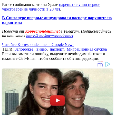
Ранее сообщалось, что на Урале
парень получил первое
удостоверение личности в 20 лет
.
В Сингапуре впервые аннулировали паспорт нарушителю
карантина
Новости от
Корреспондент.net
в Telegram. Подписывайтесь
на наш канал
https://t.me/korrespondentnet
Читайте Korrespondent.net в Google News
ТЕГИ:
Запорожье
,
видео
,
паспорт
,
Миграционная служба
Если вы заметили ошибку, выделите необходимый текст и
нажмите Ctrl+Enter, чтобы сообщить об этом редакции.