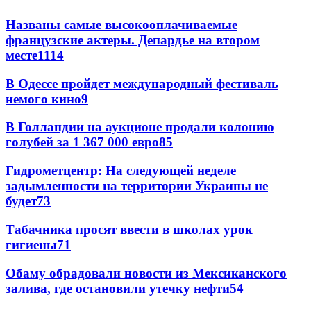
Названы самые высокооплачиваемые
французские актеры. Депардье на втором
месте
11
14
В Одессе пройдет международный фестиваль
немого кино
9
В Голландии на аукционе продали колонию
голубей за 1 367 000 евро
8
5
Гидрометцентр: На следующей неделе
задымленности на территории Украины не
будет
7
3
Табачника просят ввести в школах урок
гигиены
7
1
Обаму обрадовали новости из Мексиканского
залива, где остановили утечку нефти
5
4