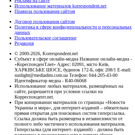
Реклама на сайте
Использование материалов korrespondent.net
Правила пользования сайтом
Договор пользования сайтом
Политика в сфере конфиденциальности и персональных
данных
Пользовательское соглашение
Редакция
© 2000-2026, Korrespondent.net
Субъект в сфере онлайн-медиа Название онлайн-медиа -
«КореспонденТ.net» Адрес: 02091, місто Київ,
ХАРКІВСЬКЕ ШОСЕ, будинок 172-Б, офіс 208/1 E-mail:
sunlight@mediadim.com.ua
Телефон: 044-205-43-00
Идентификатор медиа - R40-06068
Использование любых материалов, размещённых на
сайте, разрешается при условии ссылки на
Корреспондент.net.
При копировании материалов со страницы «Новости
Украины и мира», для интернет-изданий – обязательна
прямая открытая для поисковых систем гиперссылка.
Ссылка должна быть размещена в независимости от
полного либо частичного использования материалов.
Гиперссылка (для интернет- изданий) – должна быть
размещена в подзаголовке или в первом абзаце