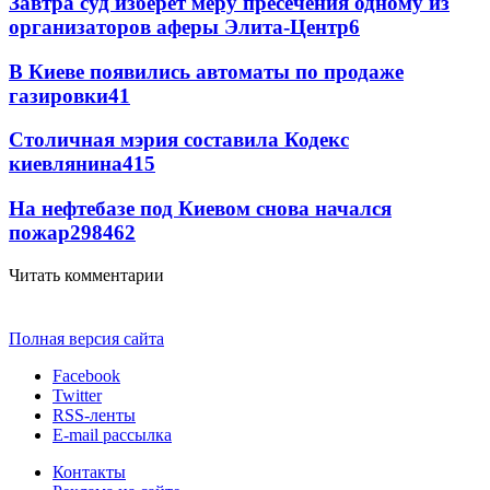
Завтра суд изберет меру пресечения одному из
организаторов аферы Элита-Центр
6
В Киеве появились автоматы по продаже
газировки
4
1
Столичная мэрия составила Кодекс
киевлянина
4
15
На нефтебазе под Киевом снова начался
пожар
298
4
62
Читать комментарии
Полная версия сайта
Facebook
Twitter
RSS-ленты
E-mail рассылка
Контакты