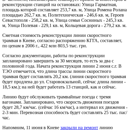
реконструкции станций на остановках: Улица Гарматная,
площадь которой составляет 253,7 кв. м, Улица Ромена Ролана
площадью 262,7 кв. м, Политехническая - 246,6 кв. м, Героев
Севастополя - 258,2 кв. м, Улица семьи Сосниных - 245,3 кв.
м, Улица Полевая - 229,1 кв. м, Кольцевая дорога - 279,2 кв. м.
Сметная стоимость реконструкции линии скоростного
трамвая в Киеве, согласно распоряжению КГГА, составляет,
по ценам в 2006 г., 422 млн 803,5 тыс. грн.
Согласно документации, работы по реконструкции
запланировано завершить за 30 месяцев, то есть за два с
половиной года. Начата реконструкция линии 2 июня с.г. В
ТЭО отмечается, что длина трассы линии скоростного
трамвая будет составлять 20,2 км. (линия скоростного трамвая
будет продлена до ул. Старовокзальной, сейчас длина линии -
18,5 км.); на ней будет работать 13 станций, как и сейчас.
Линию будут обслуживать трамвайные поезда с тремя
вагонами. Запланировано, что скорость движения поездов
будет 28,7 км/час. (сейчас 16 км/час), а интервал их движения -
2-3 мин. Перевозная способность будет составлять 25 тыс. пас/
час.
Напомним, 11 июня в Киеве
закрыли на ремонт
линию