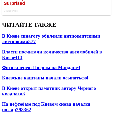
ЧИТАЙТЕ ТАКЖЕ
В Киеве синагогу обклеили антисемитскими
листовками
5
77
Власти посчитали количество автомобилей в
Киеве
4
13
Фотогалерея: Погром на Майдане
4
Киевские каштаны начали осыпаться
4
В Киеве открыт памятник автору Черного
квадрата
3
На нефтебазе под Киевом снова начался
пожар
298
3
62