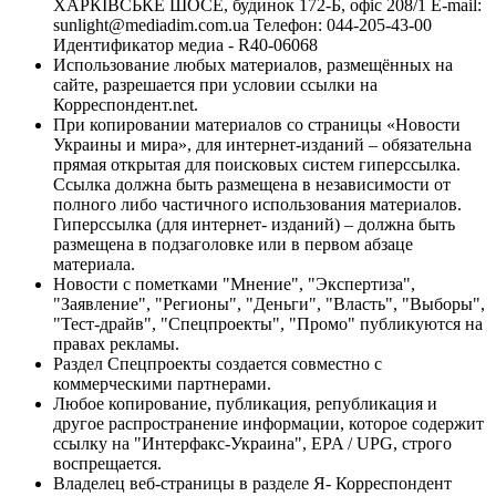
ХАРКІВСЬКЕ ШОСЕ, будинок 172-Б, офіс 208/1 E-mail:
sunlight@mediadim.com.ua
Телефон: 044-205-43-00
Идентификатор медиа - R40-06068
Использование любых материалов, размещённых на
сайте, разрешается при условии ссылки на
Корреспондент.net.
При копировании материалов со страницы «Новости
Украины и мира», для интернет-изданий – обязательна
прямая открытая для поисковых систем гиперссылка.
Ссылка должна быть размещена в независимости от
полного либо частичного использования материалов.
Гиперссылка (для интернет- изданий) – должна быть
размещена в подзаголовке или в первом абзаце
материала.
Новости с пометками "Мнение", "Экспертиза",
"Заявление", "Регионы", "Деньги", "Власть", "Выборы",
"Тест-драйв", "Спецпроекты", "Промо" публикуются на
правах рекламы.
Раздел Спецпроекты создается совместно с
коммерческими партнерами.
Любое копирование, публикация, републикация и
другое распространение информации, которое содержит
ссылку на "Интерфакс-Украина", EPA / UPG, строго
воспрещается.
Владелец веб-страницы в разделе Я- Корреспондент