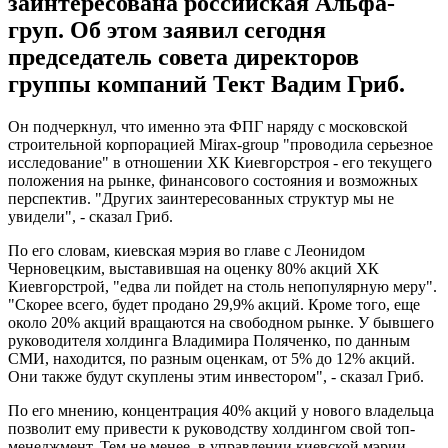
заинтересована российская Альфа-
груп. Об этом заявил сегодня
председатель совета директоров
группы компаний Тект Вадим Гриб.
Он подчеркнул, что именно эта ФПГ наряду с московской
строительной корпорацией Мirax-group "проводила серьезное
исследование" в отношении ХК Киевгорстроя - его текущего
положения на рынке, финансового состояния и возможных
перспектив. "Других заинтересованных структур мы не
увидели", - сказал Гриб.
По его словам, киевская мэрия во главе с Леонидом
Черновецким, выставившая на оценку 80% акций ХК
Киевгорстрой, "едва ли пойдет на столь непопулярную меру".
"Скорее всего, будет продано 29,9% акций. Кроме того, еще
около 20% акций вращаются на свободном рынке. У бывшего
руководителя холдинга Владимира Поляченко, по данным
СМИ, находится, по разным оценкам, от 5% до 12% акций.
Они также будут скуплены этим инвестором", - сказал Гриб.
По его мнению, концентрация 40% акций у нового владельца
позволит ему привести к руководству холдингом свой топ-
менеджмент. Тем не менее, в управлении киевской мэрии