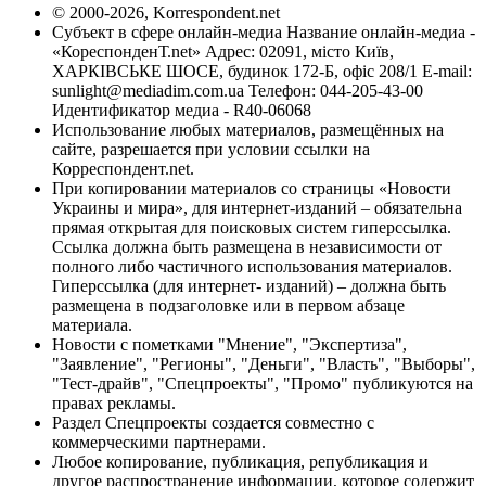
© 2000-2026, Korrespondent.net
Субъект в сфере онлайн-медиа Название онлайн-медиа -
«КореспонденТ.net» Адрес: 02091, місто Київ,
ХАРКІВСЬКЕ ШОСЕ, будинок 172-Б, офіс 208/1 E-mail:
sunlight@mediadim.com.ua
Телефон: 044-205-43-00
Идентификатор медиа - R40-06068
Использование любых материалов, размещённых на
сайте, разрешается при условии ссылки на
Корреспондент.net.
При копировании материалов со страницы «Новости
Украины и мира», для интернет-изданий – обязательна
прямая открытая для поисковых систем гиперссылка.
Ссылка должна быть размещена в независимости от
полного либо частичного использования материалов.
Гиперссылка (для интернет- изданий) – должна быть
размещена в подзаголовке или в первом абзаце
материала.
Новости с пометками "Мнение", "Экспертиза",
"Заявление", "Регионы", "Деньги", "Власть", "Выборы",
"Тест-драйв", "Спецпроекты", "Промо" публикуются на
правах рекламы.
Раздел Спецпроекты создается совместно с
коммерческими партнерами.
Любое копирование, публикация, републикация и
другое распространение информации, которое содержит