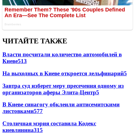
ЧИТАЙТЕ ТАКЖЕ
Власти посчитали количество автомобилей в
Киеве
5
13
На выходных в Киеве откроется дельфинарий
5
Завтра суд изберет меру пресечения одному из
организаторов аферы Элита-Центр
5
В Киеве синагогу обклеили антисемитскими
листовками
5
77
Столичная мэрия составила Кодекс
киевлянина
3
15