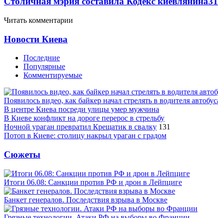
Столичная мэрия составила Кодекс киевлянина
3
1
Читать комментарии
Новости Киева
Последние
Популярные
Комментируемые
Появилось видео, как байкер начал стрелять в водителя автобус
В центре Киева посреди улицы умер мужчина
В Киеве конфликт на дороге перерос в стрельбу
Ночной ураган превратил Крещатик в свалку
131
Потоп в Киеве: столицу накрыл ураган с градом
Сюжеты
Итоги 06.08: Санкции против РФ и дрон в Лейпциге
Банкет генералов. Последствия взрыва в Москве
Грязные технологии. Атаки РФ на выборы во Франции