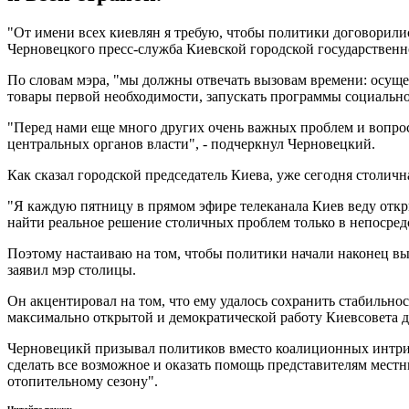
"От имени всех киевлян я требую, чтобы политики договорилис
Черновецкого пресс-служба Киевской городской государствен
По словам мэра, "мы должны отвечать вызовам времени: осуще
товары первой необходимости, запускать программы социальн
"Перед нами еще много других очень важных проблем и вопро
центральных органов власти", - подчеркнул Черновецкий.
Как сказал городской председатель Киева, уже сегодня столич
"Я каждую пятницу в прямом эфире телеканала Киев веду откры
найти реальное решение столичных проблем только в непосре
Поэтому настаиваю на том, чтобы политики начали наконец вы
заявил мэр столицы.
Он акцентировал на том, что ему удалось сохранить стабильно
максимально открытой и демократической работу Киевсовета д
Черновецикй призывал политиков вместо коалиционных интриг с
сделать все возможное и оказать помощь представителям мест
отопительному сезону".