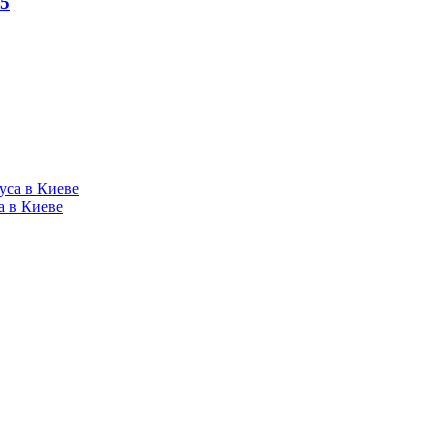
5
а в Киеве