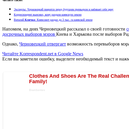
Читайте также:
Эксперты: Черновецкий пиарится перед будущим премьером и набивает себе цену
Корреспондент выяснил, кому раздали киевскую землю
Виталий
Кличко
: Киевсовет раздал до 3 тыс. га киевской земли
Напомим, на днях Черновецкий рассказал о своей готовности
с
досрочных выборов мэров
Киева и Харькова после выборов Ра
Однако,
Чернoвецкий отвергает
возможность перевыборов мэр
Читайте Korrespondent.net в Google News
Если вы заметили ошибку, выделите необходимый текст и нажми