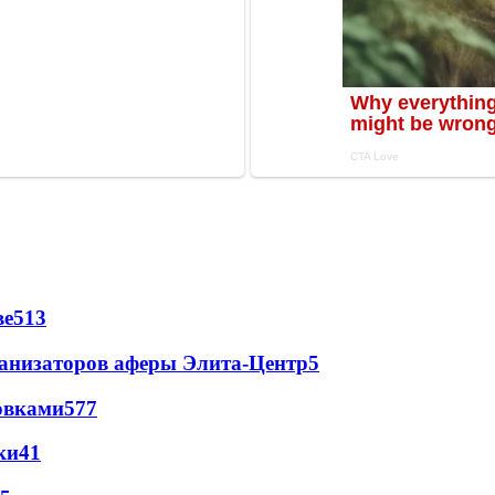
ве
5
13
рганизаторов аферы Элита-Центр
5
овками
5
77
ки
4
1