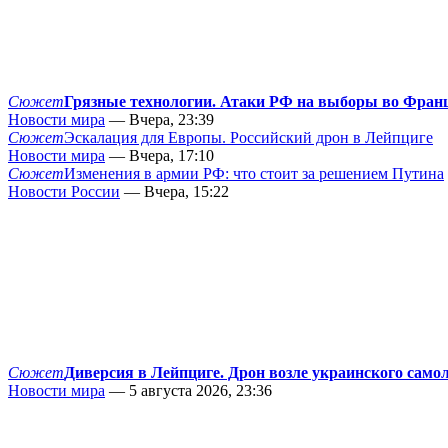
Сюжет
Грязные технологии. Атаки РФ на выборы во Фран
Новости мира
— Вчера, 23:39
Сюжет
Эскалация для Европы. Российский дрон в Лейпциге
Новости мира
— Вчера, 17:10
Сюжет
Изменения в армии РФ: что стоит за решением Путина
Новости России
— Вчера, 15:22
Сюжет
Диверсия в Лейпциге. Дрон возле украинского само
Новости мира
— 5 августа 2026, 23:36