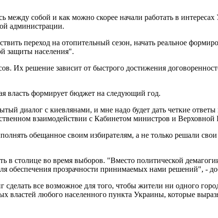
ь между собой и как можно скорее начали работать в интересах 
ной администрации.
ствить переход на отопительный сезон, начать реальное формир
ой защиты населения".
сов. Их решение зависит от быстрого достижения договореннос
ная власть формирует бюджет на следующий год.
тый диалог с киевлянами, и мне надо будет дать четкие ответы 
дственном взаимодействии с Кабинетом министров и Верховной 
полнять обещанное своим избирателям, а не только решали сво
сть в столице во время выборов. "Вместо политической демагог
ля обеспечения прозрачности принимаемых нами решений", - до
делать все возможное для того, чтобы жители ни одного города 
ных властей любого населенного пункта Украины, которые выраз