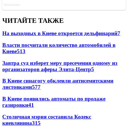
ЧИТАЙТЕ ТАКЖЕ
На выходных в Киеве откроется дельфинарий
7
Власти посчитали количество автомобилей в
Киеве
5
13
Завтра суд изберет меру пресечения одному из
организаторов аферы Элита-Центр
5
В Киеве синагогу обклеили антисемитскими
листовками
5
77
В Киеве появились автоматы по продаже
газировки
4
1
Столичная мэрия составила Кодекс
киевлянина
3
15