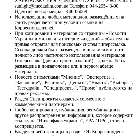
ХАРКІВСЬКЕ ШОСЕ, будинок 172-Б, офіс 208/1 E-mail:
sunlight@mediadim.com.ua
Телефон: 044-205-43-00
Идентификатор медиа - R40-06068
Использование любых материалов, размещённых на
сайте, разрешается при условии ссылки на
Корреспондент.net.
При копировании материалов со страницы «Новости
Украины и мира», для интернет-изданий – обязательна
прямая открытая для поисковых систем гиперссылка.
Ссылка должна быть размещена в независимости от
полного либо частичного использования материалов.
Гиперссылка (для интернет- изданий) – должна быть
размещена в подзаголовке или в первом абзаце
материала.
Новости с пометками "Мнение", "Экспертиза",
"Заявление", "Регионы", "Деньги", "Власть", "Выборы",
"Тест-драйв", "Спецпроекты", "Промо" публикуются на
правах рекламы.
Раздел Спецпроекты создается совместно с
коммерческими партнерами.
Любое копирование, публикация, републикация и
другое распространение информации, которое содержит
ссылку на "Интерфакс-Украина", EPA / UPG, строго
воспрещается.
Владелец веб-страницы в разделе Я- Корреспондент