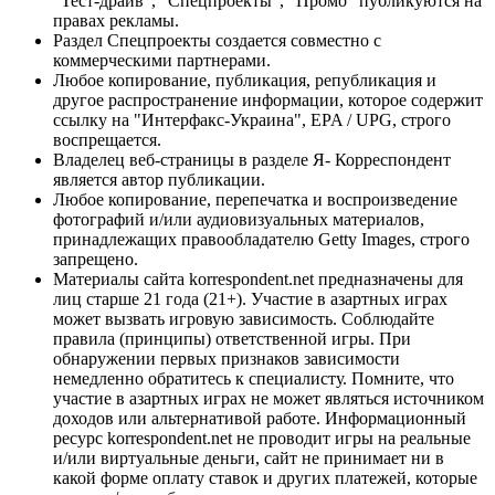
"Тест-драйв", "Спецпроекты", "Промо" публикуются на
правах рекламы.
Раздел Спецпроекты создается совместно с
коммерческими партнерами.
Любое копирование, публикация, републикация и
другое распространение информации, которое содержит
ссылку на "Интерфакс-Украина", EPA / UPG, строго
воспрещается.
Владелец веб-страницы в разделе Я- Корреспондент
является автор публикации.
Любое копирование, перепечатка и воспроизведение
фотографий и/или аудиовизуальных материалов,
принадлежащих правообладателю Getty Images, строго
запрещено.
Материалы сайта korrespondent.net предназначены для
лиц старше 21 года (21+). Участие в азартных играх
может вызвать игровую зависимость. Соблюдайте
правила (принципы) ответственной игры. При
обнаружении первых признаков зависимости
немедленно обратитесь к специалисту. Помните, что
участие в азартных играх не может являться источником
доходов или альтернативой работе. Информационный
ресурс korrespondent.net не проводит игры на реальные
и/или виртуальные деньги, сайт не принимает ни в
какой форме оплату ставок и других платежей, которые