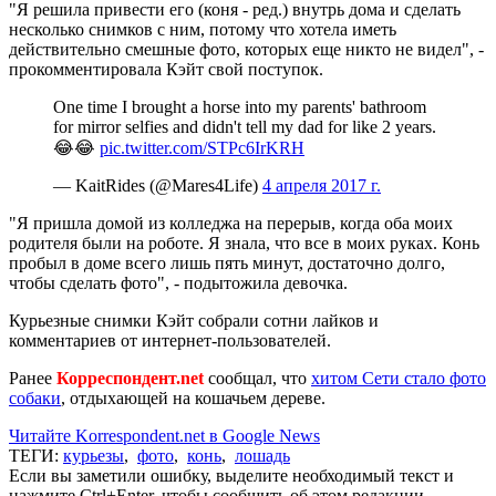
"Я решила привести его (коня - ред.) внутрь дома и сделать
несколько снимков с ним, потому что хотела иметь
действительно смешные фото, которых еще никто не видел", -
прокомментировала Кэйт свой поступок.
One time I brought a horse into my parents' bathroom
for mirror selfies and didn't tell my dad for like 2 years.
😂😂
pic.twitter.com/STPc6IrKRH
— KaitRides (@Mares4Life)
4 апреля 2017 г.
"Я пришла домой из колледжа на перерыв, когда оба моих
родителя были на роботе. Я знала, что все в моих руках. Конь
пробыл в доме всего лишь пять минут, достаточно долго,
чтобы сделать фото", - подытожила девочка.
Курьезные снимки Кэйт собрали сотни лайков и
комментариев от интернет-пользователей.
Ранее
Корреспондент.net
сообщал, что
хитом Сети стало фото
собаки
, отдыхающей на кошачьем дереве.
Читайте Korrespondent.net в Google News
ТЕГИ:
курьезы
,
фото
,
конь
,
лошадь
Если вы заметили ошибку, выделите необходимый текст и
нажмите Ctrl+Enter, чтобы сообщить об этом редакции.