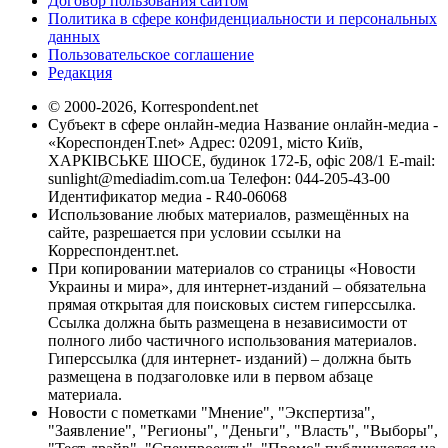
Договор пользования сайтом
Политика в сфере конфиденциальности и персональных
данных
Пользовательское соглашение
Редакция
© 2000-2026, Korrespondent.net
Субъект в сфере онлайн-медиа Название онлайн-медиа -
«КореспонденТ.net» Адрес: 02091, місто Київ,
ХАРКІВСЬКЕ ШОСЕ, будинок 172-Б, офіс 208/1 E-mail:
sunlight@mediadim.com.ua
Телефон: 044-205-43-00
Идентификатор медиа - R40-06068
Использование любых материалов, размещённых на
сайте, разрешается при условии ссылки на
Корреспондент.net.
При копировании материалов со страницы «Новости
Украины и мира», для интернет-изданий – обязательна
прямая открытая для поисковых систем гиперссылка.
Ссылка должна быть размещена в независимости от
полного либо частичного использования материалов.
Гиперссылка (для интернет- изданий) – должна быть
размещена в подзаголовке или в первом абзаце
материала.
Новости с пометками "Мнение", "Экспертиза",
"Заявление", "Регионы", "Деньги", "Власть", "Выборы",