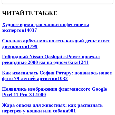
ЧИТАЙТЕ ТАКЖЕ
Худшее время для чашки кофе: советы
экспертов
14037
Сколько арбуза можно есть каждый день: ответ
диетологов
1799
Гибридный Nissan Qashqai e-Power проехал
рекордные 2000 км на одном баке
1241
Как изменилась София Ротару: появилось новое
фото 79-летней артистки
1032
Появились изображения флагманского Google
Pixel 11 Pro XL
1000
Жара опасна для животных: как распознать
перегрев у кошки или собаки
901