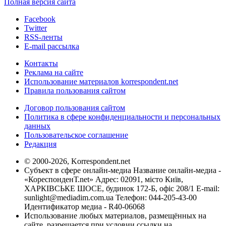
Полная версия сайта
Facebook
Twitter
RSS-ленты
E-mail рассылка
Контакты
Реклама на сайте
Использование материалов korrespondent.net
Правила пользования сайтом
Договор пользования сайтом
Политика в сфере конфиденциальности и персональных
данных
Пользовательское соглашение
Редакция
© 2000-2026, Korrespondent.net
Субъект в сфере онлайн-медиа Название онлайн-медиа -
«КореспонденТ.net» Адрес: 02091, місто Київ,
ХАРКІВСЬКЕ ШОСЕ, будинок 172-Б, офіс 208/1 E-mail:
sunlight@mediadim.com.ua
Телефон: 044-205-43-00
Идентификатор медиа - R40-06068
Использование любых материалов, размещённых на
сайте, разрешается при условии ссылки на