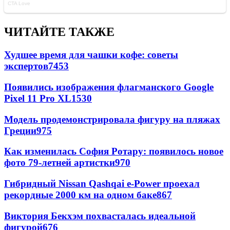
ЧИТАЙТЕ ТАКЖЕ
Худшее время для чашки кофе: советы
экспертов
7453
Появились изображения флагманского Google
Pixel 11 Pro XL
1530
Модель продемонстрировала фигуру на пляжах
Греции
975
Как изменилась София Ротару: появилось новое
фото 79-летней артистки
970
Гибридный Nissan Qashqai e-Power проехал
рекордные 2000 км на одном баке
867
Виктория Бекхэм похвасталась идеальной
фигурой
676