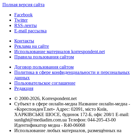
Полная версия сайта
Facebook
Twitter
RSS-ленты
E-mail рассылка
Контакты
Реклама на сайте
Использование материалов korrespondent.net
Правила пользования сайтом
Договор пользования сайтом
Политика в сфере конфиденциальности и персональных
данных
Пользовательское соглашение
Редакция
© 2000-2026, Korrespondent.net
Субъект в сфере онлайн-медиа Название онлайн-медиа -
«КореспонденТ.net» Адрес: 02091, місто Київ,
ХАРКІВСЬКЕ ШОСЕ, будинок 172-Б, офіс 208/1 E-mail:
sunlight@mediadim.com.ua
Телефон: 044-205-43-00
Идентификатор медиа - R40-06068
Использование любых материалов, размещённых на