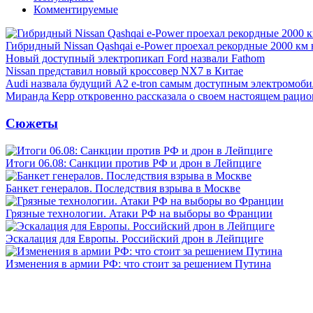
Комментируемые
Гибридный Nissan Qashqai e-Power проехал рекордные 2000 км 
Новый доступный электропикап Ford назвали Fathom
Nissan представил новый кроссовер NX7 в Китае
Audi назвала будущий A2 e-tron самым доступным электромоби
Миранда Керр откровенно рассказала о своем настоящем рацио
Сюжеты
Итоги 06.08: Санкции против РФ и дрон в Лейпциге
Банкет генералов. Последствия взрыва в Москве
Грязные технологии. Атаки РФ на выборы во Франции
Эскалация для Европы. Российский дрон в Лейпциге
Изменения в армии РФ: что стоит за решением Путина