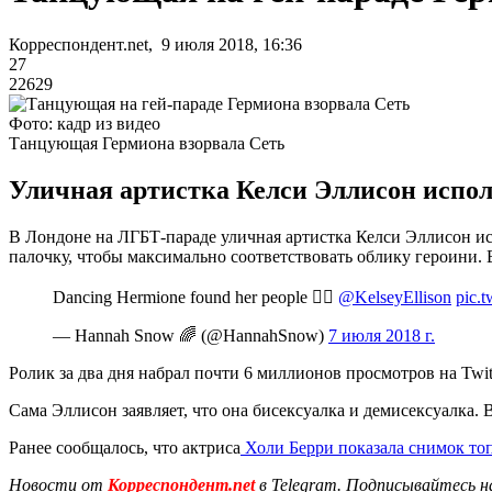
Корреспондент.net, 9 июля 2018, 16:36
27
22629
Фото: кадр из видео
Танцующая Гермиона взорвала Сеть
Уличная артистка Келси Эллисон исполн
В Лондоне на ЛГБТ-параде уличная артистка Келси Эллисон и
палочку, чтобы максимально соответствовать облику героини.
Dancing Hermione found her people 🏳️‍🌈
@KelseyEllison
pic.
— Hannah Snow 🌈 (@HannahSnow)
7 июля 2018 г.
Ролик за два дня набрал почти 6 миллионов просмотров на Twit
Сама Эллисон заявляет, что она бисексуалка и демисексуалка.
Ранее сообщалось, что актриса
Холи Берри показала снимок то
Новости от
Корреспондент.net
в Telegram. Подписывайтесь н