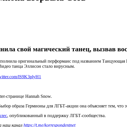
ила свой магический танец, вызвав вос
сполнила оригинальный перформанс под названием Танцующая Г
 Видео танца Эллисон стало вирусным.
twitter.com/lS9K3plyH1
ter-странице Hannah Snow.
 Выбор образа Гермионы для ЛГБТ-акции она объясняет тем, что 
плес
, опубликованный в поддержку ЛГБТ-сообщества.
а наш канал
https://t.me/korrespondentnet