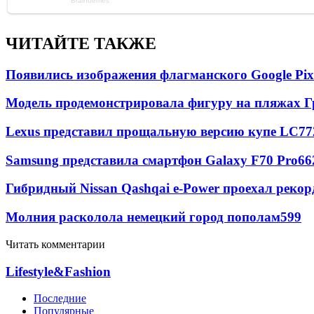
ЧИТАЙТЕ ТАКЖЕ
Появились изображения флагманского Google Pixe
Модель продемонстрировала фигуру на пляжах Г
Lexus представил прощальную версию купе LC
77
Samsung представила смартфон Galaxy F70 Pro
66
Гибридный Nissan Qashqai e-Power проехал рекор
Молния расколола немецкий город пополам
599
Читать комментарии
Lifestyle&Fashion
Последние
Популярные