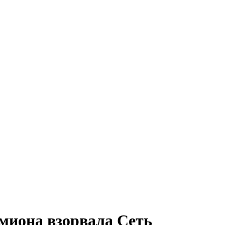
миона взорвала Сеть