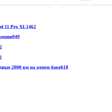
l 11 Pro XL
1462
реции
949
2
2
дные 2000 км на одном баке
618