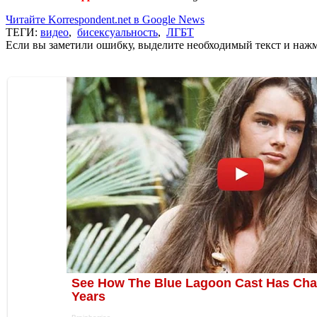
Читайте Korrespondent.net в Google News
ТЕГИ:
видео
,
бисексуальность
,
ЛГБТ
Если вы заметили ошибку, выделите необходимый текст и нажми