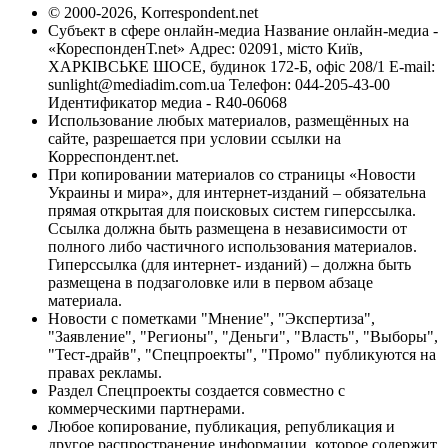
© 2000-2026, Korrespondent.net
Субъект в сфере онлайн-медиа Название онлайн-медиа -
«КореспонденТ.net» Адрес: 02091, місто Київ,
ХАРКІВСЬКЕ ШОСЕ, будинок 172-Б, офіс 208/1 E-mail:
sunlight@mediadim.com.ua
Телефон: 044-205-43-00
Идентификатор медиа - R40-06068
Использование любых материалов, размещённых на
сайте, разрешается при условии ссылки на
Корреспондент.net.
При копировании материалов со страницы «Новости
Украины и мира», для интернет-изданий – обязательна
прямая открытая для поисковых систем гиперссылка.
Ссылка должна быть размещена в независимости от
полного либо частичного использования материалов.
Гиперссылка (для интернет- изданий) – должна быть
размещена в подзаголовке или в первом абзаце
материала.
Новости с пометками "Мнение", "Экспертиза",
"Заявление", "Регионы", "Деньги", "Власть", "Выборы",
"Тест-драйв", "Спецпроекты", "Промо" публикуются на
правах рекламы.
Раздел Спецпроекты создается совместно с
коммерческими партнерами.
Любое копирование, публикация, републикация и
другое распространение информации, которое содержит