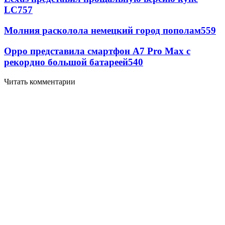
LC
757
Молния расколола немецкий город пополам
559
Oppo представила смартфон A7 Pro Max с
рекордно большой батареей
540
Читать комментарии