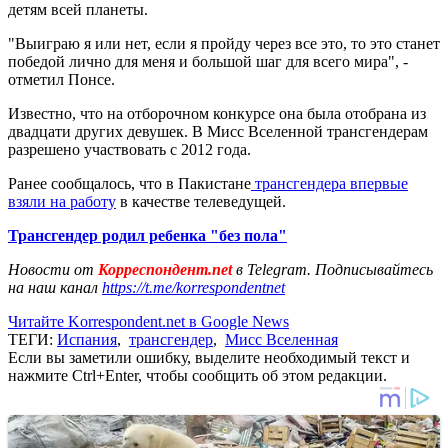
детям всей планеты.
"Выиграю я или нет, если я пройду через все это, то это станет
победой лично для меня и большой шаг для всего мира", -
отметил Понсе.
Известно, что на отборочном конкурсе она была отобрана из
двадцати других девушек. В Мисс Вселенной трансгендерам
разрешено участвовать с 2012 года.
Ранее сообщалось, что в Пакистане
трансгендера впервые
взяли на работу
в качестве телеведущей.
Трансгендер родил ребенка "без пола"
Новости от
Корреспондент.net
в Telegram. Подписывайтесь
на наш канал
https://t.me/korrespondentnet
Читайте Korrespondent.net в Google News
ТЕГИ:
Испания
,
трансгендер
,
Мисс Вселенная
Если вы заметили ошибку, выделите необходимый текст и
нажмите Ctrl+Enter, чтобы сообщить об этом редакции.