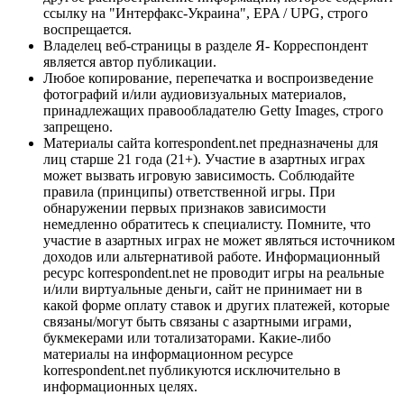
ссылку на "Интерфакс-Украина", EPA / UPG, строго
воспрещается.
Владелец веб-страницы в разделе Я- Корреспондент
является автор публикации.
Любое копирование, перепечатка и воспроизведение
фотографий и/или аудиовизуальных материалов,
принадлежащих правообладателю Getty Images, строго
запрещено.
Материалы сайта korrespondent.net предназначены для
лиц старше 21 года (21+). Участие в азартных играх
может вызвать игровую зависимость. Соблюдайте
правила (принципы) ответственной игры. При
обнаружении первых признаков зависимости
немедленно обратитесь к специалисту. Помните, что
участие в азартных играх не может являться источником
доходов или альтернативой работе. Информационный
ресурс korrespondent.net не проводит игры на реальные
и/или виртуальные деньги, сайт не принимает ни в
какой форме оплату ставок и других платежей, которые
связаны/могут быть связаны с азартными играми,
букмекерами или тотализаторами. Какие-либо
материалы на информационном ресурсе
korrespondent.net публикуются исключительно в
информационных целях.