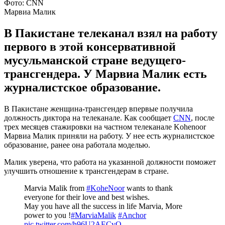
Фото: СNN
Марвиа Малик
В Пакистане телеканал взял на работу
первого в этой консервативной
мусульманской стране ведущего-
трансгендера. У Марвиа Малик есть
журналистское образование.
В Пакистане женщина-трансгендер впервые получила
должность диктора на телеканале. Как сообщает
CNN
, после
трех месяцев стажировки на частном телеканале Kohenoor
Марвиа Малик приняли на работу. У нее есть журналистское
образование, ранее она работала моделью.
Малик уверена, что работа на указанной должности поможет
улучшить отношение к трансгендерам в стране.
Marvia Malik from
#KoheNoor
wants to thank
everyone for their love and best wishes.
May you have all the success in life Marvia, More
power to you !
#MarviaMalik
#Anchor
pic.twitter.com/h96U2AECvQ