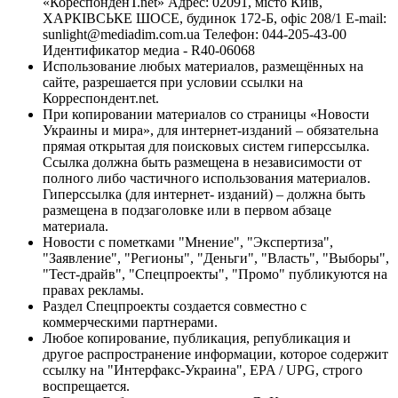
«КореспонденТ.net» Адрес: 02091, місто Київ,
ХАРКІВСЬКЕ ШОСЕ, будинок 172-Б, офіс 208/1 E-mail:
sunlight@mediadim.com.ua
Телефон: 044-205-43-00
Идентификатор медиа - R40-06068
Использование любых материалов, размещённых на
сайте, разрешается при условии ссылки на
Корреспондент.net.
При копировании материалов со страницы «Новости
Украины и мира», для интернет-изданий – обязательна
прямая открытая для поисковых систем гиперссылка.
Ссылка должна быть размещена в независимости от
полного либо частичного использования материалов.
Гиперссылка (для интернет- изданий) – должна быть
размещена в подзаголовке или в первом абзаце
материала.
Новости с пометками "Мнение", "Экспертиза",
"Заявление", "Регионы", "Деньги", "Власть", "Выборы",
"Тест-драйв", "Спецпроекты", "Промо" публикуются на
правах рекламы.
Раздел Спецпроекты создается совместно с
коммерческими партнерами.
Любое копирование, публикация, републикация и
другое распространение информации, которое содержит
ссылку на "Интерфакс-Украина", EPA / UPG, строго
воспрещается.