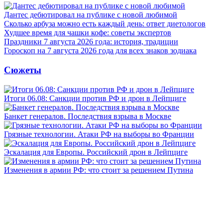
Дантес дебютировал на публике с новой любимой
Сколько арбуза можно есть каждый день: ответ диетологов
Худшее время для чашки кофе: советы экспертов
Праздники 7 августа 2026 года: история, традиции
Гороскоп на 7 августа 2026 года для всех знаков зодиака
Сюжеты
Итоги 06.08: Санкции против РФ и дрон в Лейпциге
Банкет генералов. Последствия взрыва в Москве
Грязные технологии. Атаки РФ на выборы во Франции
Эскалация для Европы. Российский дрон в Лейпциге
Изменения в армии РФ: что стоит за решением Путина