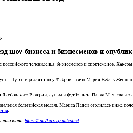
Ф
д шоу-бизнеса и бизнесменов и опублико
российского телевиденья, бизнесменов и спортсменов. Хакеры 
руппы Тутси и реалити-шоу Фабрика звезд Марии Вебер. Женщин
 Якубовского Валерии, супруги футболиста Павла Мамаева и эк
ндальная бельгийская модель Мариса Папен оголилась ниже поя
янца
.
а наш канал
https://t.me/korrespondentnet