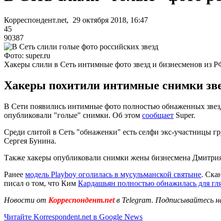
Корреспондент.net, 29 октября 2018, 16:47
45
90387
Фото: super.ru
Хакеры слили в Сеть интимные фото звезд и бизнесменов из Р
Хакеры похитили интимные снимки звез
В Сети появились интимные фото полностью обнаженных звезд 
опубликовали "голые" снимки. Об этом
сообщает
Super.
Среди слитой в Сеть "обнаженки" есть селфи экс-участницы г
Сергея Бунина.
Также хакеры опубликовали снимки жены бизнесмена Дмитрия
Ранее
модель Playboy оголилась в мусульманской святыне
. Ска
писал о том, что Ким
Кардашьян полностью обнажилась для гл
Новости от
Корреспондент.net
в Telegram. Подписывайтесь н
Читайте Korrespondent.net в Google News