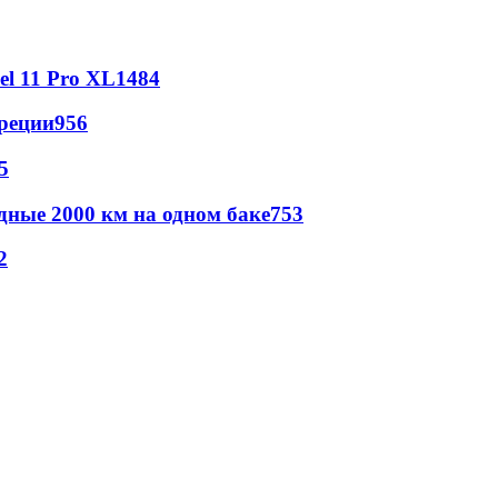
l 11 Pro XL
1484
реции
956
5
дные 2000 км на одном баке
753
2