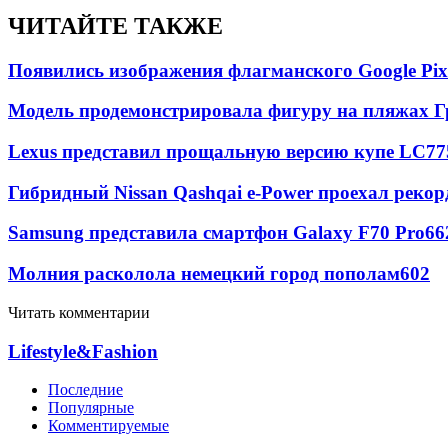
ЧИТАЙТЕ ТАКЖЕ
Появились изображения флагманского Google Pixe
Модель продемонстрировала фигуру на пляжах Г
Lexus представил прощальную версию купе LC
77
Гибридный Nissan Qashqai e-Power проехал рекор
Samsung представила смартфон Galaxy F70 Pro
66
Молния расколола немецкий город пополам
602
Читать комментарии
Lifestyle&Fashion
Последние
Популярные
Комментируемые