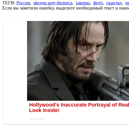
ТЕГИ:
Россия
,
звезды шоу-бизнеса
,
хакеры
,
фото
,
скандал
,
и
Если вы заметили ошибку, выделите необходимый текст и нажми