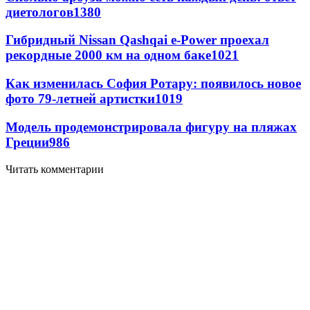
диетологов
1380
Гибридный Nissan Qashqai e-Power проехал
рекордные 2000 км на одном баке
1021
Как изменилась София Ротару: появилось новое
фото 79-летней артистки
1019
Модель продемонстрировала фигуру на пляжах
Греции
986
Читать комментарии