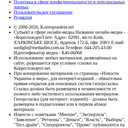
Политика в сфере конфиденциальности и персональных
данных
Пользовательское соглашение
Редакция
© 2000-2026, Korrespondent.net
Субъект в сфере онлайн-медиа Название онлайн-медиа -
«КореспонденТ.net» Адрес: 02091, місто Київ,
ХАРКІВСЬКЕ ШОСЕ, будинок 172-Б, офіс 208/1 E-mail:
sunlight@mediadim.com.ua
Телефон: 044-205-43-00
Идентификатор медиа - R40-06068
Использование любых материалов, размещённых на
сайте, разрешается при условии ссылки на
Корреспондент.net.
При копировании материалов со страницы «Новости
Украины и мира», для интернет-изданий – обязательна
прямая открытая для поисковых систем гиперссылка.
Ссылка должна быть размещена в независимости от
полного либо частичного использования материалов.
Гиперссылка (для интернет- изданий) – должна быть
размещена в подзаголовке или в первом абзаце
материала.
Новости с пометками "Мнение", "Экспертиза",
"Заявление", "Регионы", "Деньги", "Власть", "Выборы",
"Тест-драйв", "Спецпроекты", "Промо" публикуются на