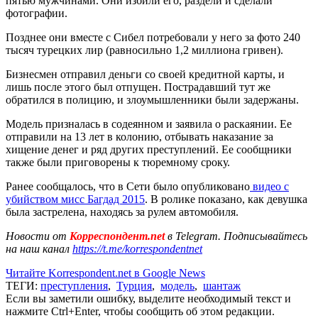
пятью мужчинами. Они избили его, раздели и сделали
фотографии.
Позднее они вместе с Сибел потребовали у него за фото 240
тысяч турецких лир (равносильно 1,2 миллиона гривен).
Бизнесмен отправил деньги со своей кредитной карты, и
лишь после этого был отпущен. Пострадавший тут же
обратился в полицию, и злоумышленники были задержаны.
Модель призналась в содеянном и заявила о раскаянии. Ее
отправили на 13 лет в колонию, отбывать наказание за
хищение денег и ряд других преступлений. Ее сообщники
также были приговорены к тюремному сроку.
Ранее сообщалось, что в Сети было опубликовано
видео с
убийством мисс Багдад 2015
. В ролике показано, как девушка
была застрелена, находясь за рулем автомобиля.
Новости от
Корреспондент.net
в Telegram. Подписывайтесь
на наш канал
https://t.me/korrespondentnet
Читайте Korrespondent.net в Google News
ТЕГИ:
преступления
,
Турция
,
модель
,
шантаж
Если вы заметили ошибку, выделите необходимый текст и
нажмите Ctrl+Enter, чтобы сообщить об этом редакции.