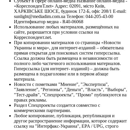
Субъект в сфере онлайн-медиа Название онлайн-медиа -
«КореспонденТ.net» Адрес: 02091, місто Київ,
ХАРКІВСЬКЕ ШОСЕ, будинок 172-Б, офіс 208/1 E-mail:
sunlight@mediadim.com.ua
Телефон: 044-205-43-00
Идентификатор медиа - R40-06068
Использование любых материалов, размещённых на
сайте, разрешается при условии ссылки на
Корреспондент.net.
При копировании материалов со страницы «Новости
Украины и мира», для интернет-изданий – обязательна
прямая открытая для поисковых систем гиперссылка.
Ссылка должна быть размещена в независимости от
полного либо частичного использования материалов.
Гиперссылка (для интернет- изданий) – должна быть
размещена в подзаголовке или в первом абзаце
материала.
Новости с пометками "Мнение", "Экспертиза",
"Заявление", "Регионы", "Деньги", "Власть", "Выборы",
"Тест-драйв", "Спецпроекты", "Промо" публикуются на
правах рекламы.
Раздел Спецпроекты создается совместно с
коммерческими партнерами.
Любое копирование, публикация, републикация и
другое распространение информации, которое содержит
ссылку на "Интерфакс-Украина", EPA / UPG, строго