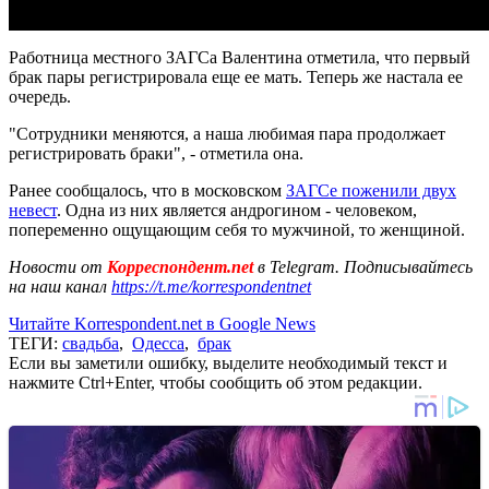
Работница местного ЗАГСа Валентина отметила, что первый
брак пары регистрировала еще ее мать. Теперь же настала ее
очередь.
"Сотрудники меняются, а наша любимая пара продолжает
регистрировать браки", - отметила она.
Ранее сообщалось, что в московском
ЗАГСе поженили двух
невест
. Одна из них является андрогином - человеком,
попеременно ощущающим себя то мужчиной, то женщиной.
Новости от
Корреспондент.net
в Telegram. Подписывайтесь
на наш канал
https://t.me/korrespondentnet
Читайте Korrespondent.net в Google News
ТЕГИ:
свадьба
,
Одесса
,
брак
Если вы заметили ошибку, выделите необходимый текст и
нажмите Ctrl+Enter, чтобы сообщить об этом редакции.