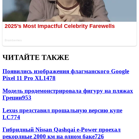
ЧИТАЙТЕ ТАКЖЕ
Появились изображения флагманского Google
Pixel 11 Pro XL
1478
Модель продемонстрировала фигуру на пляжах
Греции
953
Lexus представил прощальную версию купе
LC
774
Гибридный Nissan Qashqai e-Power проехал
рекордные 2000 км на одном баке
726