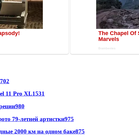
702
l 11 Pro XL
1531
реции
980
ото 79-летней артистки
975
дные 2000 км на одном баке
875