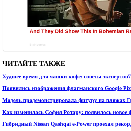
ЧИТАЙТЕ ТАКЖЕ
Худшее время для чашки кофе: советы экспертов
7
Появились изображения флагманского Google Pixe
Модель продемонстрировала фигуру на пляжах Г
Как изменилась София Ротару: появилось новое ф
Гибридный Nissan Qashqai e-Power проехал рекор