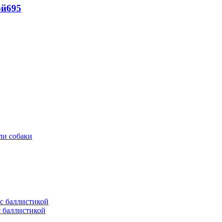
ой
695
ли собаки
с баллистикой