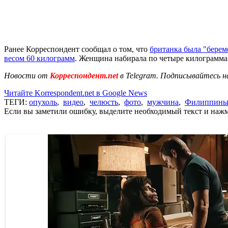
Ранее Корреспондент сообщал о том, что
британка была "берем
весом 60 килограмм
. Женщина набирала по четыре килограмма 
Новости от
Корреспондент.net
в Telegram. Подписывайтесь н
Читайте Korrespondent.net в Google News
ТЕГИ:
опухоль
,
видео
,
челюсть
,
фото
,
мужчина
,
Филиппин
Если вы заметили ошибку, выделите необходимый текст и нажми