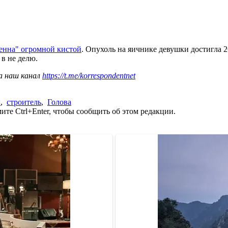
енна" огромной кистой
. Опухоль на яичнике девушки достигла 
в не делю.
а наш канал
https://t.me/korrespondentnet
ы
,
строитель
,
Голова
те Ctrl+Enter, чтобы сообщить об этом редакции.