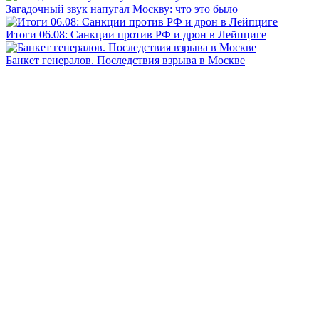
Загадочный звук напугал Москву: что это было
Итоги 06.08: Санкции против РФ и дрон в Лейпциге
Банкет генералов. Последствия взрыва в Москве