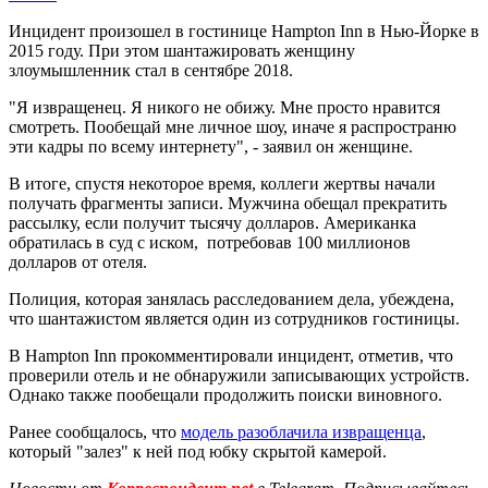
Инцидент произошел в гостинице Hampton Inn в Нью-Йорке в
2015 году. При этом шантажировать женщину
злоумышленник стал в сентябре 2018.
"Я извращенец. Я никого не обижу. Мне просто нравится
смотреть. Пообещай мне личное шоу, иначе я распространю
эти кадры по всему интернету", - заявил он женщине.
В итоге, спустя некоторое время, коллеги жертвы начали
получать фрагменты записи. Мужчина обещал прекратить
рассылку, если получит тысячу долларов. Американка
обратилась в суд с иском, потребовав 100 миллионов
долларов от отеля.
Полиция, которая занялась расследованием дела, убеждена,
что шантажистом является один из сотрудников гостиницы.
В Hampton Inn прокомментировали инцидент, отметив, что
проверили отель и не обнаружили записывающих устройств.
Однако также пообещали продолжить поиски виновного.
Ранее сообщалось, что
модель разоблачила извращенца
,
который "залез" к ней под юбку скрытой камерой.