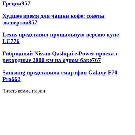
Греции
957
Худшее время для чашки кофе: советы
экспертов
857
Lexus представил прощальную версию купе
LC
776
Гибридный Nissan Qashqai e-Power проехал
рекордные 2000 км на одном баке
767
Samsung представила смартфон Galaxy F70
Pro
662
Читать комментарии