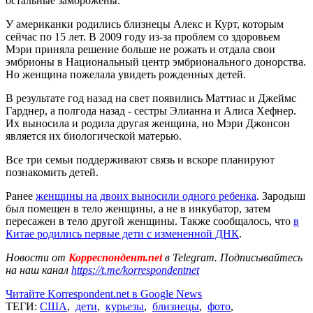
остальные заморожены.
У американки родились близнецы Алекс и Курт, которым
сейчас по 15 лет. В 2009 году из-за проблем со здоровьем
Мэри приняла решение больше не рожать и отдала свои
эмбрионы в Национальный центр эмбрионального донорства.
Но женщина пожелала увидеть рожденных детей.
В результате год назад на свет появились Маттиас и Джеймс
Гарднер, а полгода назад - сестры Элианна и Алиса Хефнер.
Их выносила и родила другая женщина, но Мэри Джонсон
является их биологической матерью.
Все три семьи поддерживают связь и вскоре планируют
познакомить детей.
Ранее
женщины на двоих выносили одного ребенка
. Зародыш
был помещен в тело женщины, а не в инкубатор, затем
пересажен в тело другой женщины. Также сообщалось, что
в
Китае родились первые дети с измененной ДНК
.
Новости от
Корреспондент.net
в Telegram. Подписывайтесь
на наш канал
https://t.me/korrespondentnet
Читайте Korrespondent.net в Google News
ТЕГИ:
США
,
дети
,
курьезы
,
близнецы
,
фото
,