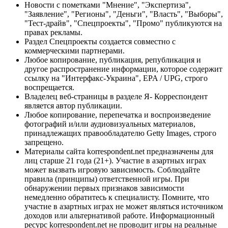
Новости с пометками "Мнение", "Экспертиза",
"Заявление", "Регионы", "Деньги", "Власть", "Выборы",
"Тест-драйв", "Спецпроекты", "Промо" публикуются на
правах рекламы.
Раздел Спецпроекты создается совместно с
коммерческими партнерами.
Любое копирование, публикация, републикация и
другое распространение информации, которое содержит
ссылку на "Интерфакс-Украина", EPA / UPG, строго
воспрещается.
Владелец веб-страницы в разделе Я- Корреспондент
является автор публикации.
Любое копирование, перепечатка и воспроизведение
фотографий и/или аудиовизуальных материалов,
принадлежащих правообладателю Getty Images, строго
запрещено.
Материалы сайта korrespondent.net предназначены для
лиц старше 21 года (21+). Участие в азартных играх
может вызвать игровую зависимость. Соблюдайте
правила (принципы) ответственной игры. При
обнаружении первых признаков зависимости
немедленно обратитесь к специалисту. Помните, что
участие в азартных играх не может являться источником
доходов или альтернативой работе. Информационный
ресурс korrespondent.net не проводит игры на реальные