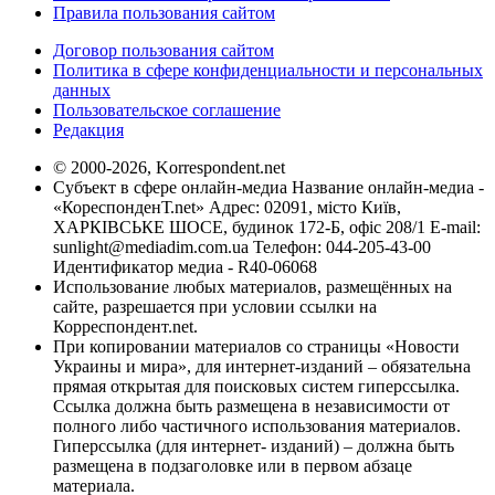
Правила пользования сайтом
Договор пользования сайтом
Политика в сфере конфиденциальности и персональных
данных
Пользовательское соглашение
Редакция
© 2000-2026, Korrespondent.net
Субъект в сфере онлайн-медиа Название онлайн-медиа -
«КореспонденТ.net» Адрес: 02091, місто Київ,
ХАРКІВСЬКЕ ШОСЕ, будинок 172-Б, офіс 208/1 E-mail:
sunlight@mediadim.com.ua
Телефон: 044-205-43-00
Идентификатор медиа - R40-06068
Использование любых материалов, размещённых на
сайте, разрешается при условии ссылки на
Корреспондент.net.
При копировании материалов со страницы «Новости
Украины и мира», для интернет-изданий – обязательна
прямая открытая для поисковых систем гиперссылка.
Ссылка должна быть размещена в независимости от
полного либо частичного использования материалов.
Гиперссылка (для интернет- изданий) – должна быть
размещена в подзаголовке или в первом абзаце
материала.