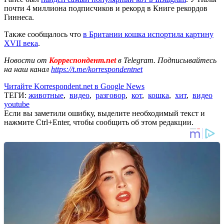
почти 4 миллиона подписчиков и рекорд в Книге рекордов
Гиннеса.
Также сообщалось что
в Британии кошка испортила картину
XVII века
.
Новости от
Корреспондент.net
в Telegram. Подписывайтесь
на наш канал
https://t.me/korrespondentnet
Читайте Korrespondent.net в Google News
ТЕГИ:
животные
,
видео
,
разговор
,
кот
,
кошка
,
хит
,
видео
youtube
Если вы заметили ошибку, выделите необходимый текст и
нажмите Ctrl+Enter, чтобы сообщить об этом редакции.