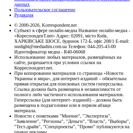
данных
Пользовательское соглашение
Редакция
© 2000-2026, Korrespondent.net
Субъект в сфере онлайн-медиа Название онлайн-медиа -
«КореспонденТ.net» Адрес: 02091, місто Київ,
ХАРКІВСЬКЕ ШОСЕ, будинок 172-Б, офіс 208/1 E-mail:
sunlight@mediadim.com.ua
Телефон: 044-205-43-00
Идентификатор медиа - R40-06068
Использование любых материалов, размещённых на
сайте, разрешается при условии ссылки на
Корреспондент.net.
При копировании материалов со страницы «Новости
Украины и мира», для интернет-изданий – обязательна
прямая открытая для поисковых систем гиперссылка.
Ссылка должна быть размещена в независимости от
полного либо частичного использования материалов.
Гиперссылка (для интернет- изданий) – должна быть
размещена в подзаголовке или в первом абзаце
материала.
Новости с пометками "Мнение", "Экспертиза",
"Заявление", "Регионы", "Деньги", "Власть", "Выборы",
"Тест-драйв", "Спецпроекты", "Промо" публикуются на
правах рекламы.