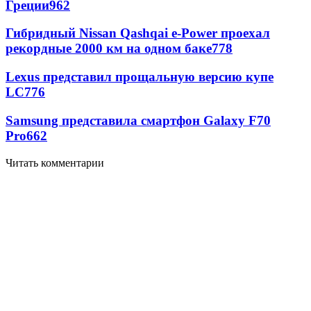
Греции
962
Гибридный Nissan Qashqai e-Power проехал
рекордные 2000 км на одном баке
778
Lexus представил прощальную версию купе
LC
776
Samsung представила смартфон Galaxy F70
Pro
662
Читать комментарии