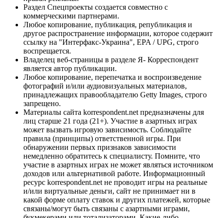
Раздел Спецпроекты создается совместно с
коммерческими партнерами.
Любое копирование, публикация, републикация и
другое распространение информации, которое содержит
ссылку на "Интерфакс-Украина", EPA / UPG, строго
воспрещается.
Владелец веб-страницы в разделе Я- Корреспондент
является автор публикации.
Любое копирование, перепечатка и воспроизведение
фотографий и/или аудиовизуальных материалов,
принадлежащих правообладателю Getty Images, строго
запрещено.
Материалы сайта korrespondent.net предназначены для
лиц старше 21 года (21+). Участие в азартных играх
может вызвать игровую зависимость. Соблюдайте
правила (принципы) ответственной игры. При
обнаружении первых признаков зависимости
немедленно обратитесь к специалисту. Помните, что
участие в азартных играх не может являться источником
доходов или альтернативой работе. Информационный
ресурс korrespondent.net не проводит игры на реальные
и/или виртуальные деньги, сайт не принимает ни в
какой форме оплату ставок и других платежей, которые
связаны/могут быть связаны с азартными играми,
букмекерами или тотализаторами. Какие-либо