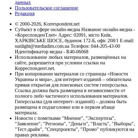
данных
Пользовательское соглашение
Редакция
© 2000-2026, Korrespondent.net
Субъект в сфере онлайн-медиа Название онлайн-медиа -
«КореспонденТ.net» Адрес: 02091, місто Київ,
ХАРКІВСЬКЕ ШОСЕ, будинок 172-Б, офіс 208/1 E-mail:
sunlight@mediadim.com.ua
Телефон: 044-205-43-00
Идентификатор медиа - R40-06068
Использование любых материалов, размещённых на
сайте, разрешается при условии ссылки на
Корреспондент.net.
При копировании материалов со страницы «Новости
Украины и мира», для интернет-изданий – обязательна
прямая открытая для поисковых систем гиперссылка.
Ссылка должна быть размещена в независимости от
полного либо частичного использования материалов.
Гиперссылка (для интернет- изданий) – должна быть
размещена в подзаголовке или в первом абзаце
материала.
Новости с пометками "Мнение", "Экспертиза",
"Заявление", "Регионы", "Деньги", "Власть", "Выборы",
"Тест-драйв", "Спецпроекты", "Промо" публикуются на
правах рекламы.