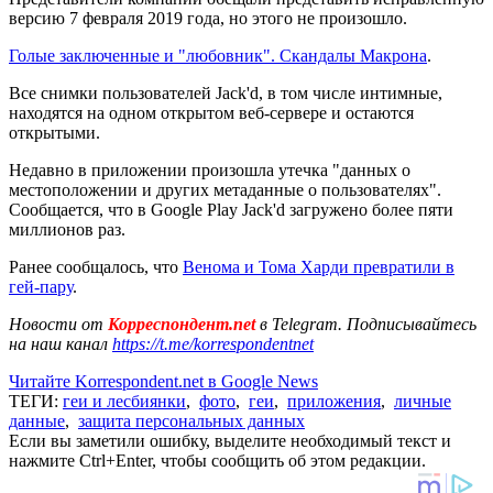
версию 7 февраля 2019 года, но этого не произошло.
Голые заключенные и "любовник". Скандалы Макрона
.
Все снимки пользователей Jack'd, в том числе интимные,
находятся на одном открытом веб-сервере и остаются
открытыми.
Недавно в приложении произошла утечка "данных о
местоположении и других метаданные о пользователях".
Сообщается, что в Google Play Jack'd загружено более пяти
миллионов раз.
Ранее сообщалось, что
Венома и Тома Харди превратили в
гей-пару
.
Новости от
Корреспондент.net
в Telegram. Подписывайтесь
на наш канал
https://t.me/korrespondentnet
Читайте Korrespondent.net в Google News
ТЕГИ:
геи и лесбиянки
,
фото
,
геи
,
приложения
,
личные
данные
,
защита персональных данных
Если вы заметили ошибку, выделите необходимый текст и
нажмите Ctrl+Enter, чтобы сообщить об этом редакции.