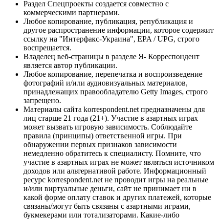
Раздел Спецпроекты создается совместно с
коммерческими партнерами.
Любое копирование, публикация, републикация и
другое распространение информации, которое содержит
ссылку на "Интерфакс-Украина", EPA / UPG, строго
воспрещается.
Владелец веб-страницы в разделе Я- Корреспондент
является автор публикации.
Любое копирование, перепечатка и воспроизведение
фотографий и/или аудиовизуальных материалов,
принадлежащих правообладателю Getty Images, строго
запрещено.
Материалы сайта korrespondent.net предназначены для
лиц старше 21 года (21+). Участие в азартных играх
может вызвать игровую зависимость. Соблюдайте
правила (принципы) ответственной игры. При
обнаружении первых признаков зависимости
немедленно обратитесь к специалисту. Помните, что
участие в азартных играх не может являться источником
доходов или альтернативой работе. Информационный
ресурс korrespondent.net не проводит игры на реальные
и/или виртуальные деньги, сайт не принимает ни в
какой форме оплату ставок и других платежей, которые
связаны/могут быть связаны с азартными играми,
букмекерами или тотализаторами. Какие-либо