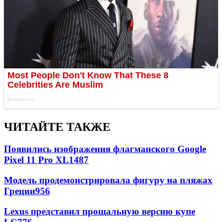
ЧИТАЙТЕ ТАКЖЕ
Появились изображения флагманского Google
Pixel 11 Pro XL
1487
Модель продемонстрировала фигуру на пляжах
Греции
956
Lexus представил прощальную версию купе