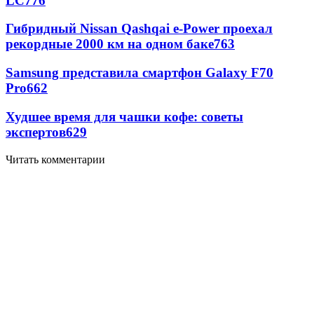
LC
776
Гибридный Nissan Qashqai e-Power проехал
рекордные 2000 км на одном баке
763
Samsung представила смартфон Galaxy F70
Pro
662
Худшее время для чашки кофе: советы
экспертов
629
Читать комментарии