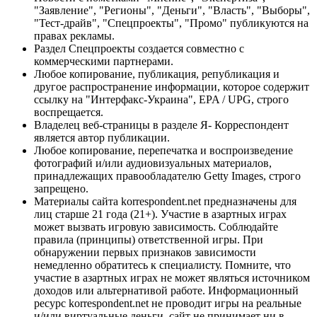
"Заявление", "Регионы", "Деньги", "Власть", "Выборы",
"Тест-драйв", "Спецпроекты", "Промо" публикуются на
правах рекламы.
Раздел Спецпроекты создается совместно с
коммерческими партнерами.
Любое копирование, публикация, републикация и
другое распространение информации, которое содержит
ссылку на "Интерфакс-Украина", EPA / UPG, строго
воспрещается.
Владелец веб-страницы в разделе Я- Корреспондент
является автор публикации.
Любое копирование, перепечатка и воспроизведение
фотографий и/или аудиовизуальных материалов,
принадлежащих правообладателю Getty Images, строго
запрещено.
Материалы сайта korrespondent.net предназначены для
лиц старше 21 года (21+). Участие в азартных играх
может вызвать игровую зависимость. Соблюдайте
правила (принципы) ответственной игры. При
обнаружении первых признаков зависимости
немедленно обратитесь к специалисту. Помните, что
участие в азартных играх не может являться источником
доходов или альтернативой работе. Информационный
ресурс korrespondent.net не проводит игры на реальные
и/или виртуальные деньги, сайт не принимает ни в