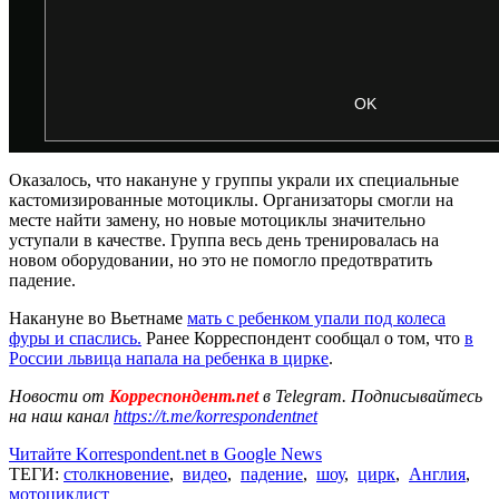
Оказалось, что накануне у группы украли их специальные
кастомизированные мотоциклы. Организаторы смогли на
месте найти замену, но новые мотоциклы значительно
уступали в качестве. Группа весь день тренировалась на
новом оборудовании, но это не помогло предотвратить
падение.
Накануне во Вьетнаме
мать с ребенком упали под колеса
фуры и спаслись.
Ранее Корреспондент сообщал о том, что
в
России львица напала на ребенка в цирке
.
Новости от
Корреспондент.net
в Telegram. Подписывайтесь
на наш канал
https://t.me/korrespondentnet
Читайте Korrespondent.net в Google News
ТЕГИ:
столкновение
,
видео
,
падение
,
шоу
,
цирк
,
Англия
,
мотоциклист