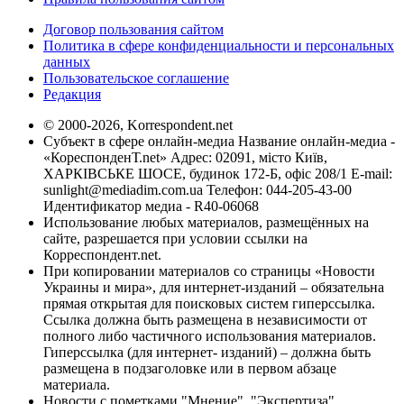
Договор пользования сайтом
Политика в сфере конфиденциальности и персональных
данных
Пользовательское соглашение
Редакция
© 2000-2026, Korrespondent.net
Субъект в сфере онлайн-медиа Название онлайн-медиа -
«КореспонденТ.net» Адрес: 02091, місто Київ,
ХАРКІВСЬКЕ ШОСЕ, будинок 172-Б, офіс 208/1 E-mail:
sunlight@mediadim.com.ua
Телефон: 044-205-43-00
Идентификатор медиа - R40-06068
Использование любых материалов, размещённых на
сайте, разрешается при условии ссылки на
Корреспондент.net.
При копировании материалов со страницы «Новости
Украины и мира», для интернет-изданий – обязательна
прямая открытая для поисковых систем гиперссылка.
Ссылка должна быть размещена в независимости от
полного либо частичного использования материалов.
Гиперссылка (для интернет- изданий) – должна быть
размещена в подзаголовке или в первом абзаце
материала.
Новости с пометками "Мнение", "Экспертиза",