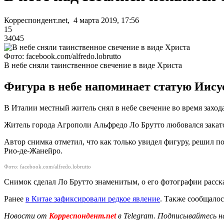
Корреспондент.net, 4 марта 2019, 17:56
15
34045
Фото: facebook.com/alfredo.lobrutto
В небе сняли таинственное свечение в виде Христа
Фигура в небе напоминает статую Иису
В Италии местный житель снял в небе свечение во время заход
Житель города Агрополи Альфредо Ло Брутто любовался закато
Автор снимка отметил, что как только увидел фигуру, решил 
Рио-де-Жанейро.
Фото: facebook.com/alfredo.lobrutto
Снимок сделал Ло Брутто знаменитым, о его фотографии расск
Ранее
в Китае зафиксировали редкое явление
. Также сообщалос
Новости от
Корреспондент.net
в Telegram. Подписывайтесь н