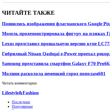
ЧИТАЙТЕ ТАКЖЕ
Появились изображения флагманского Google Pixe
Модель продемонстрировала фигуру на пляжах Г
Lexus представил прощальную версию купе LC
77
Гибридный Nissan Qashqai e-Power проехал рекор
Samsung представила смартфон Galaxy F70 Pro
66
Молния расколола немецкий город пополам
601
Читать комментарии
Lifestyle&Fashion
Последние
Популярные