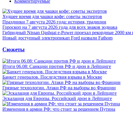
Комментируемые
Худшее время для чашки кофе: советы экспертов
Праздники 7 августа 2026 года: история, традиции
Гороскоп на 7 августа 2026 года для всех знаков зодиака
Гибридный Nissan Qashqai e-Power проехал рекордные 2000 км 
Новый доступный электропикап Ford назвали Fathom
Сюжеты
Итоги 06.08: Санкции против РФ и дрон в Лейпциге
Банкет генералов. Последствия взрыва в Москве
Грязные технологии. Атаки РФ на выборы во Франции
Эскалация для Европы. Российский дрон в Лейпциге
Изменения в армии РФ: что стоит за решением Путина