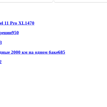
l 11 Pro XL
1470
реции
950
3
дные 2000 км на одном баке
685
2