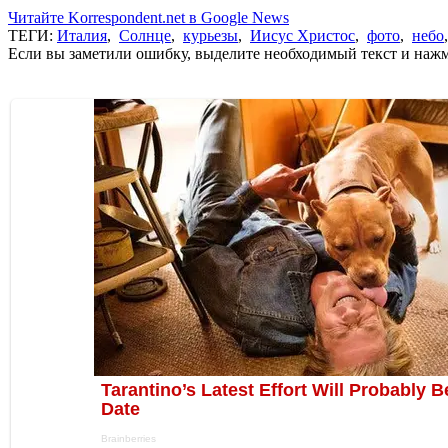
Читайте Korrespondent.net в Google News
ТЕГИ:
Италия
,
Солнце
,
курьезы
,
Иисус Христос
,
фото
,
небо
Если вы заметили ошибку, выделите необходимый текст и нажми