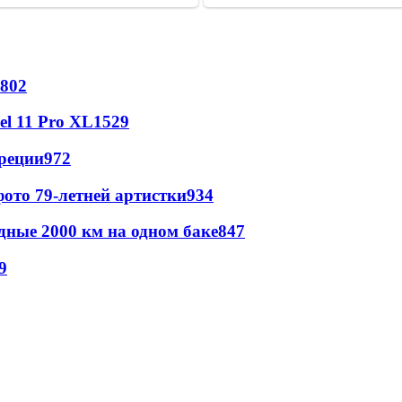
802
l 11 Pro XL
1529
реции
972
ото 79-летней артистки
934
дные 2000 км на одном баке
847
9