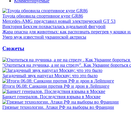
Комментируемые
Toyota обновила спортивное купе GR86
Mercedes-AMG представил новый электрический GT 53
Виктория Бекхэм похвасталась идеальной фигурой
Жара опасна для животных: как распознать перегрев у кошки и
Умер муж известной украинской актрисы
Сюжеты
"Охотиться на лучника, а не на стрелу". Как Украине бороться 
Загадочный звук напугал Москву: что это было
Итоги 06.08: Санкции против РФ и дрон в Лейпциге
Банкет генералов. Последствия взрыва в Москве
Грязные технологии. Атаки РФ на выборы во Франции