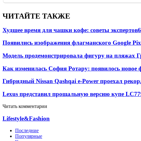
ЧИТАЙТЕ ТАКЖЕ
Худшее время для чашки кофе: советы экспертов
6
Появились изображения флагманского Google Pixe
Модель продемонстрировала фигуру на пляжах Г
Как изменилась София Ротару: появилось новое ф
Гибридный Nissan Qashqai e-Power проехал рекор
Lexus представил прощальную версию купе LC
77
Читать комментарии
Lifestyle&Fashion
Последние
Популярные