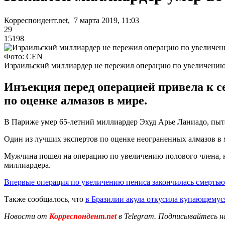
Корреспондент.net, 7 марта 2019, 11:03
29
15198
Фото: CEN
Израильский миллиардер не пережил операцию по увеличению
Инъекция перед операцией привела к се
по оценке алмазов в мире.
В Париже умер 65-летний миллиардер Эхуд Арье Ланиадо, пыт
Один из лучших экспертов по оценке неограненных алмазов в 
Мужчина пошел на операцию по увеличению полового члена, но
миллиардера.
Впервые операция по увеличению пениса закончилась смертью
Также сообщалось, что
в Бразилии акула откусила купающему
Новости от
Корреспондент.net
в Telegram. Подписывайтесь н