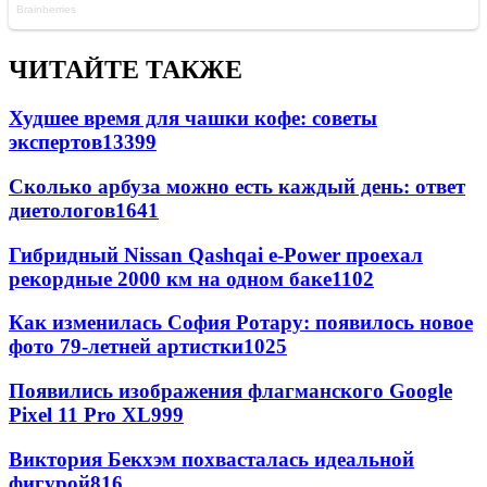
ЧИТАЙТЕ ТАКЖЕ
Худшее время для чашки кофе: советы
экспертов
13399
Сколько арбуза можно есть каждый день: ответ
диетологов
1641
Гибридный Nissan Qashqai e-Power проехал
рекордные 2000 км на одном баке
1102
Как изменилась София Ротару: появилось новое
фото 79-летней артистки
1025
Появились изображения флагманского Google
Pixel 11 Pro XL
999
Виктория Бекхэм похвасталась идеальной
фигурой
816