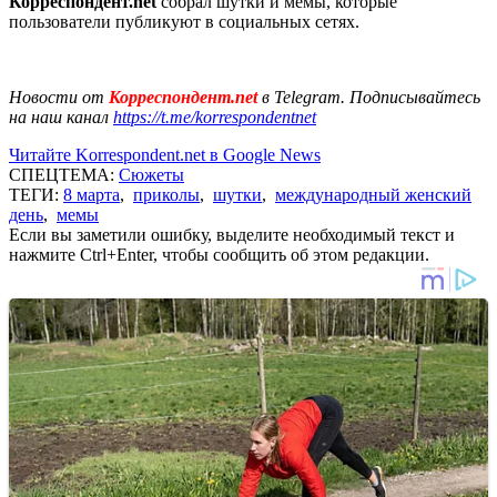
Корреспондент.net
собрал шутки и мемы, которые
пользователи публикуют в социальных сетях.
Новости от
Корреспондент.net
в Telegram. Подписывайтесь
на наш канал
https://t.me/korrespondentnet
Читайте Korrespondent.net в Google News
СПЕЦТЕМА:
Сюжеты
ТЕГИ:
8 марта
,
приколы
,
шутки
,
международный женский
день
,
мемы
Если вы заметили ошибку, выделите необходимый текст и
нажмите Ctrl+Enter, чтобы сообщить об этом редакции.