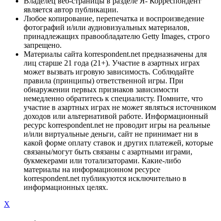
Владелец веб-страницы в разделе Я- Корреспондент
является автор публикации.
Любое копирование, перепечатка и воспроизведение
фотографий и/или аудиовизуальных материалов,
принадлежащих правообладателю Getty Images, строго
запрещено.
Материалы сайта korrespondent.net предназначены для
лиц старше 21 года (21+). Участие в азартных играх
может вызвать игровую зависимость. Соблюдайте
правила (принципы) ответственной игры. При
обнаружении первых признаков зависимости
немедленно обратитесь к специалисту. Помните, что
участие в азартных играх не может являться источником
доходов или альтернативой работе. Информационный
ресурс korrespondent.net не проводит игры на реальные
и/или виртуальные деньги, сайт не принимает ни в
какой форме оплату ставок и других платежей, которые
связаны/могут быть связаны с азартными играми,
букмекерами или тотализаторами. Какие-либо
материалы на информационном ресурсе
korrespondent.net публикуются исключительно в
информационных целях.
X