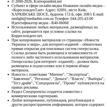
© 2000-2026, Korrespondent.net
Субъект в сфере онлайн-медиа Название онлайн-медиа -
«КореспонденТ.net» Адрес: 02091, місто Київ,
ХАРКІВСЬКЕ ШОСЕ, будинок 172-Б, офіс 208/1 E-mail:
sunlight@mediadim.com.ua
Телефон: 044-205-43-00
Идентификатор медиа - R40-06068
Использование любых материалов, размещённых на
сайте, разрешается при условии ссылки на
Корреспондент.net.
При копировании материалов со страницы «Новости
Украины и мира», для интернет-изданий – обязательна
прямая открытая для поисковых систем гиперссылка.
Ссылка должна быть размещена в независимости от
полного либо частичного использования материалов.
Гиперссылка (для интернет- изданий) – должна быть
размещена в подзаголовке или в первом абзаце
материала.
Новости с пометками "Мнение", "Экспертиза",
"Заявление", "Регионы", "Деньги", "Власть", "Выборы",
"Тест-драйв", "Спецпроекты", "Промо" публикуются на
правах рекламы.
Раздел Спецпроекты создается совместно с
коммерческими партнерами.
Любое копирование, публикация, републикация и
другое распространение информации, которое содержит