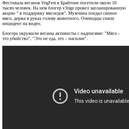
Фестиваль веганов VegFest в Брайтоне посетили около 10
тысяч человек. На нем блогер v3rige провел запланированную
акцию " в поддержку мясоедов". Мужчина поедал свиное
мясо, держа в руках голову животного. Очевидцы сняли
инцидент на видео.
Блогера окружили веганы активисты с надписями: "Мясо -
это убийство", "Это не еда, это – насилие".