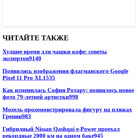
ЧИТАЙТЕ ТАКЖЕ
Худшее время для чашки кофе: советы
экспертов
9140
Появились изображения флагманского Google
Pixel 11 Pro XL
1535
Как изменилась София Ротару: появилось новое
фото 79-летней артистки
998
Модель продемонстрировала фигуру на пляжах
Греции
983
Гибридный Nissan Qashqai e-Power проехал
рекордные 2000 км на одном баке
945