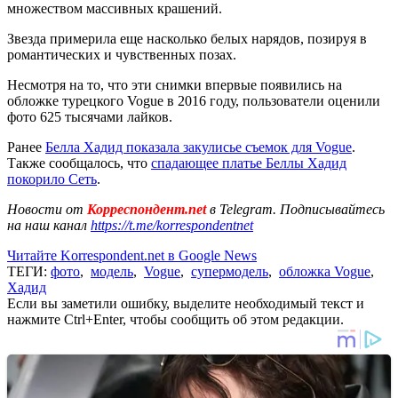
множеством массивных крашений.
Звезда примерила еще насколько белых нарядов, позируя в
романтических и чувственных позах.
Несмотря на то, что эти снимки впервые появились на
обложке турецкого Vogue в 2016 году, пользователи оценили
фото 625 тысячами лайков.
Ранее
Белла Хадид показала закулисье съемок для Vogue
.
Также сообщалось, что
спадающее платье Беллы Хадид
покорило Сеть
.
Новости от
Корреспондент.net
в Telegram. Подписывайтесь
на наш канал
https://t.me/korrespondentnet
Читайте Korrespondent.net в Google News
ТЕГИ:
фото
,
модель
,
Vogue
,
супермодель
,
обложка Vogue
,
Хадид
Если вы заметили ошибку, выделите необходимый текст и
нажмите Ctrl+Enter, чтобы сообщить об этом редакции.