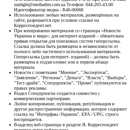
sunlight@mediadim.com.ua
Телефон: 044-205-43-00
Идентификатор медиа - R40-06068
Использование любых материалов, размещённых на
сайте, разрешается при условии ссылки на
Корреспондент.net.
При копировании материалов со страницы «Новости
Украины и мира», для интернет-изданий – обязательна
прямая открытая для поисковых систем гиперссылка.
Ссылка должна быть размещена в независимости от
полного либо частичного использования материалов.
Гиперссылка (для интернет- изданий) – должна быть
размещена в подзаголовке или в первом абзаце
материала.
Новости с пометками "Мнение", "Экспертиза",
"Заявление", "Регионы", "Деньги", "Власть", "Выборы",
"Тест-драйв", "Спецпроекты", "Промо" публикуются на
правах рекламы.
Раздел Спецпроекты создается совместно с
коммерческими партнерами.
Любое копирование, публикация, републикация и
другое распространение информации, которое содержит
ссылку на "Интерфакс-Украина", EPA / UPG, строго
воспрещается.
Владелец веб-страницы в разделе Я- Корреспондент
является автор публикации.