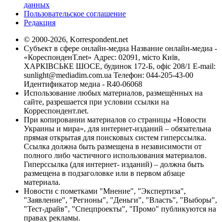
данных
Пользовательское соглашение
Редакция
© 2000-2026, Korrespondent.net
Субъект в сфере онлайн-медиа Название онлайн-медиа -
«КореспонденТ.net» Адрес: 02091, місто Київ,
ХАРКІВСЬКЕ ШОСЕ, будинок 172-Б, офіс 208/1 E-mail:
sunlight@mediadim.com.ua
Телефон: 044-205-43-00
Идентификатор медиа - R40-06068
Использование любых материалов, размещённых на
сайте, разрешается при условии ссылки на
Корреспондент.net.
При копировании материалов со страницы «Новости
Украины и мира», для интернет-изданий – обязательна
прямая открытая для поисковых систем гиперссылка.
Ссылка должна быть размещена в независимости от
полного либо частичного использования материалов.
Гиперссылка (для интернет- изданий) – должна быть
размещена в подзаголовке или в первом абзаце
материала.
Новости с пометками "Мнение", "Экспертиза",
"Заявление", "Регионы", "Деньги", "Власть", "Выборы",
"Тест-драйв", "Спецпроекты", "Промо" публикуются на
правах рекламы.