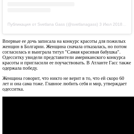
Публикация от Svetlana Gass (@svetlanagass)
3 Июл 2018 в 8:49 PDT
Впервые ее дочь записала на конкурс красоты для пожилых
женщин в Болгарии. Женщина сначала отказалась, но потом
согласилась и выиграла титул "Самая красивая бабушка".
Одесситку увидели представители американского конкурса
красоты и пригласили ее поучаствовать. В Атланте Гасс также
одержала победу.
Женщина говорит, что никто не верит в то, что ей скоро 60
лет и она сама тоже. Главное любить себя и мир, утверждает
одесситка.