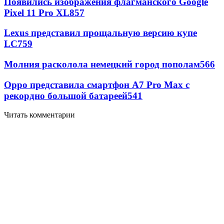
Появились изображения флагманского Google
Pixel 11 Pro XL
857
Lexus представил прощальную версию купе
LC
759
Молния расколола немецкий город пополам
566
Oppo представила смартфон A7 Pro Max с
рекордно большой батареей
541
Читать комментарии