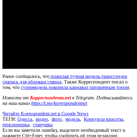
Ранее сообщалось, что
пожилая тучная модель-трансгендер
снялась для обложки глянца
. Также Корреспондент писал о
том, что
супермодель покорила карнавал прозрачным топом
.
Новости от
Корреспондент.net
в Telegram. Подписывайтесь
на наш канал
https://t.me/korrespondentnet
Читайте Korrespondent.net в Google News
ТЕГИ:
Одесса
,
видео
,
фото
,
модель
,
Конкурсы красоты
,
пенсионерка
,
старушка
Если вы заметили ошибку, выделите необходимый текст и
нажмите Ctrl+Enter, чтобы сообщить об этом редакции.