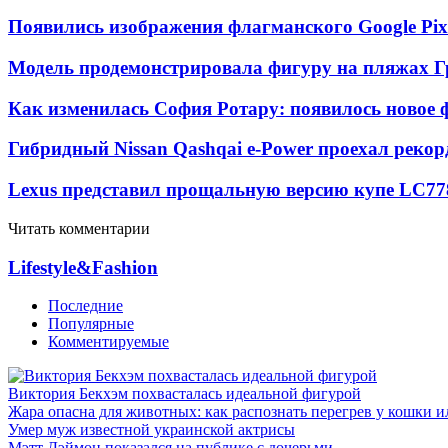
Появились изображения флагманского Google Pixe
Модель продемонстрировала фигуру на пляжах Г
Как изменилась София Ротару: появилось новое ф
Гибридный Nissan Qashqai e-Power проехал рекор
Lexus представил прощальную версию купе LC
77
Читать комментарии
Lifestyle&Fashion
Последние
Популярные
Комментируемые
Виктория Бекхэм похвасталась идеальной фигурой
Жара опасна для животных: как распознать перегрев у кошки и
Умер муж известной украинской актрисы
Мэтт Дэймон показался на публике с дочерьми