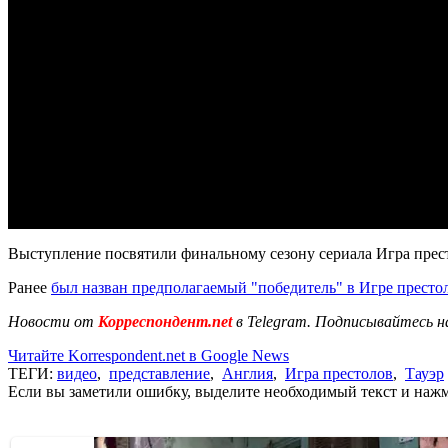
Выступление посвятили финальному сезону сериала Игра прест
Ранее
был назван предполагаемый "победитель" в Игре престо
Новости от
Корреспондент.net
в Telegram. Подписывайтесь н
Читайте Korrespondent.net в Google News
ТЕГИ:
видео
,
представление
,
Англия
,
Игра престолов
,
Тауэр
Если вы заметили ошибку, выделите необходимый текст и нажми