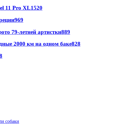
l 11 Pro XL
1520
реции
969
ото 79-летней артистки
889
дные 2000 км на одном баке
828
8
ли собаки