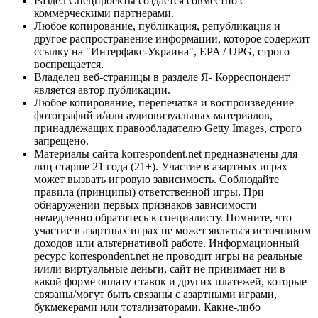
Раздел Спецпроекты создается совместно с
коммерческими партнерами.
Любое копирование, публикация, републикация и
другое распространение информации, которое содержит
ссылку на "Интерфакс-Украина", EPA / UPG, строго
воспрещается.
Владелец веб-страницы в разделе Я- Корреспондент
является автор публикации.
Любое копирование, перепечатка и воспроизведение
фотографий и/или аудиовизуальных материалов,
принадлежащих правообладателю Getty Images, строго
запрещено.
Материалы сайта korrespondent.net предназначены для
лиц старше 21 года (21+). Участие в азартных играх
может вызвать игровую зависимость. Соблюдайте
правила (принципы) ответственной игры. При
обнаружении первых признаков зависимости
немедленно обратитесь к специалисту. Помните, что
участие в азартных играх не может являться источником
доходов или альтернативой работе. Информационный
ресурс korrespondent.net не проводит игры на реальные
и/или виртуальные деньги, сайт не принимает ни в
какой форме оплату ставок и других платежей, которые
связаны/могут быть связаны с азартными играми,
букмекерами или тотализаторами. Какие-либо