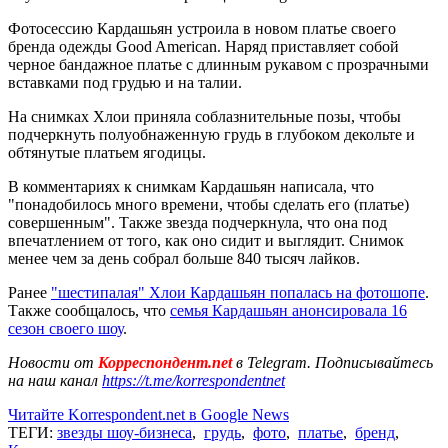
Фотосессию Кардашьян устроила в новом платье своего
бренда одежды Good American. Наряд приставляет собой
черное бандажное платье с длинным рукавом с прозрачными
вставками под грудью и на талии.
На снимках Хлои приняла соблазнительные позы, чтобы
подчеркнуть полуобнаженную грудь в глубоком декольте и
обтянутые платьем ягодицы.
В комментариях к снимкам Кардашьян написала, что
"понадобилось много времени, чтобы сделать его (платье)
совершенным". Также звезда подчеркнула, что она под
впечатлением от того, как оно сидит и выглядит. Снимок
менее чем за день собрал больше 840 тысяч лайков.
Ранее
"шестипалая" Хлои Кардашьян попалась на фотошопе
.
Также сообщалось, что
семья Кардашьян анонсировала 16
сезон своего шоу
.
Новости от
Корреспондент.net
в Telegram. Подписывайтесь
на наш канал
https://t.me/korrespondentnet
Читайте Korrespondent.net в Google News
ТЕГИ:
звезды шоу-бизнеса
,
грудь
,
фото
,
платье
,
бренд
,