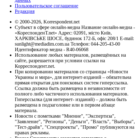
данных
Пользовательское соглашение
Редакция
© 2000-2026, Korrespondent.net
Субъект в сфере онлайн-медиа Название онлайн-медиа -
«КореспонденТ.net» Адрес: 02091, місто Київ,
ХАРКІВСЬКЕ ШОСЕ, будинок 172-Б, офіс 208/1 E-mail:
sunlight@mediadim.com.ua
Телефон: 044-205-43-00
Идентификатор медиа - R40-06068
Использование любых материалов, размещённых на
сайте, разрешается при условии ссылки на
Корреспондент.net.
При копировании материалов со страницы «Новости
Украины и мира», для интернет-изданий – обязательна
прямая открытая для поисковых систем гиперссылка.
Ссылка должна быть размещена в независимости от
полного либо частичного использования материалов.
Гиперссылка (для интернет- изданий) – должна быть
размещена в подзаголовке или в первом абзаце
материала.
Новости с пометками "Мнение", "Экспертиза",
"Заявление", "Регионы", "Деньги", "Власть", "Выборы",
"Тест-драйв", "Спецпроекты", "Промо" публикуются на
правах рекламы.