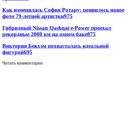
Как изменилась София Ротару: появилось новое
фото 79-летней артистки
975
Гибридный Nissan Qashqai e-Power проехал
рекордные 2000 км на одном баке
875
Виктория Бекхэм похвасталась идеальной
фигурой
695
Читать комментарии