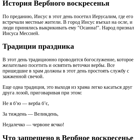
История Вербного воскресенья
По преданию, Иисус в этот день посетил Иерусалим, где его
встречали местные жители. В город Иисус въехал на осле, и
люди принялись выкрикивать ему "Осанна!". Народ признал
Иисуса Мессией.
Традиции праздника
В этот день традиционно проводится богослужение, которое
желательно посетить и освятить веточки вербы. Все
пришедшие в храм должны в этот день простоять службу с
зажженной свечой.
Еще одна традиция, это выходя из храма легко касаться друг
друга лозой, приговаривая при этом:
Не я б’ю — верба б’є,
За тиждень — Великдень,
Недалечко — червоне яєчко!
Что запрещено в Вербное воскресенье