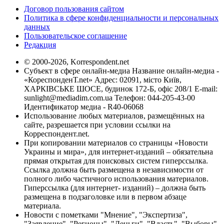
Договор пользования сайтом
Политика в сфере конфиденциальности и персональных
данных
Пользовательское соглашение
Редакция
© 2000-2026, Korrespondent.net
Субъект в сфере онлайн-медиа Название онлайн-медиа -
«КореспонденТ.net» Адрес: 02091, місто Київ,
ХАРКІВСЬКЕ ШОСЕ, будинок 172-Б, офіс 208/1 E-mail:
sunlight@mediadim.com.ua
Телефон: 044-205-43-00
Идентификатор медиа - R40-06068
Использование любых материалов, размещённых на
сайте, разрешается при условии ссылки на
Корреспондент.net.
При копировании материалов со страницы «Новости
Украины и мира», для интернет-изданий – обязательна
прямая открытая для поисковых систем гиперссылка.
Ссылка должна быть размещена в независимости от
полного либо частичного использования материалов.
Гиперссылка (для интернет- изданий) – должна быть
размещена в подзаголовке или в первом абзаце
материала.
Новости с пометками "Мнение", "Экспертиза",
"Заявление", "Регионы", "Деньги", "Власть", "Выборы",