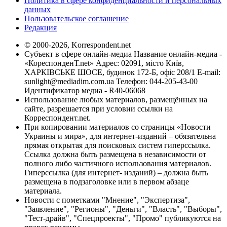
Политика в сфере конфиденциальности и персональных
данных
Пользовательское соглашение
Редакция
© 2000-2026, Korrespondent.net
Субъект в сфере онлайн-медиа Название онлайн-медиа -
«КореспонденТ.net» Адрес: 02091, місто Київ,
ХАРКІВСЬКЕ ШОСЕ, будинок 172-Б, офіс 208/1 E-mail:
sunlight@mediadim.com.ua
Телефон: 044-205-43-00
Идентификатор медиа - R40-06068
Использование любых материалов, размещённых на
сайте, разрешается при условии ссылки на
Корреспондент.net.
При копировании материалов со страницы «Новости
Украины и мира», для интернет-изданий – обязательна
прямая открытая для поисковых систем гиперссылка.
Ссылка должна быть размещена в независимости от
полного либо частичного использования материалов.
Гиперссылка (для интернет- изданий) – должна быть
размещена в подзаголовке или в первом абзаце
материала.
Новости с пометками "Мнение", "Экспертиза",
"Заявление", "Регионы", "Деньги", "Власть", "Выборы",
"Тест-драйв", "Спецпроекты", "Промо" публикуются на