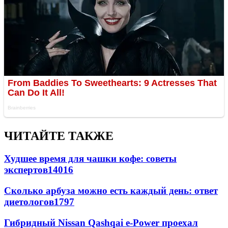
ЧИТАЙТЕ ТАКЖЕ
Худшее время для чашки кофе: советы
экспертов
14016
Сколько арбуза можно есть каждый день: ответ
диетологов
1797
Гибридный Nissan Qashqai e-Power проехал