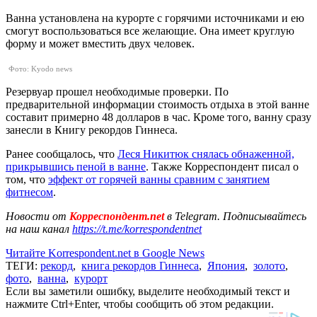
Ванна установлена на курорте с горячими источниками и ею
смогут воспользоваться все желающие. Она имеет круглую
форму и может вместить двух человек.
Фото: Kyodo news
Резервуар прошел необходимые проверки. По
предварительной информации стоимость отдыха в этой ванне
составит примерно 48 долларов в час. Кроме того, ванну сразу
занесли в Книгу рекордов Гиннеса.
Ранее сообщалось, что
Леся Никитюк снялась обнаженной,
прикрывшись пеной в ванне
. Также Корреспондент писал о
том, что
эффект от горячей ванны сравним с занятием
фитнесом
.
Новости от
Корреспондент.net
в Telegram. Подписывайтесь
на наш канал
https://t.me/korrespondentnet
Читайте Korrespondent.net в Google News
ТЕГИ:
рекорд
,
книга рекордов Гиннеса
,
Япония
,
золото
,
фото
,
ванна
,
курорт
Если вы заметили ошибку, выделите необходимый текст и
нажмите Ctrl+Enter, чтобы сообщить об этом редакции.