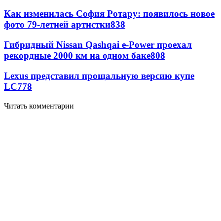
Как изменилась София Ротару: появилось новое
фото 79-летней артистки
838
Гибридный Nissan Qashqai e-Power проехал
рекордные 2000 км на одном баке
808
Lexus представил прощальную версию купе
LC
778
Читать комментарии