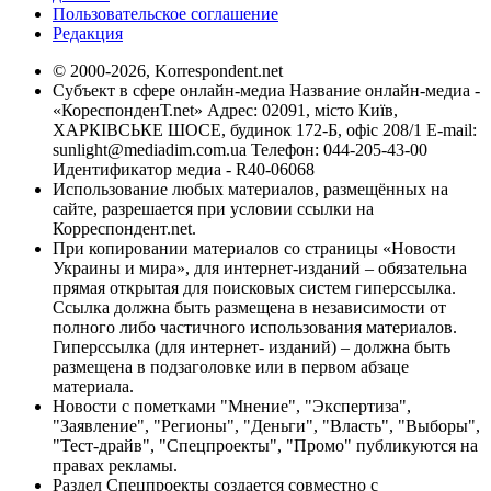
Пользовательское соглашение
Редакция
© 2000-2026, Korrespondent.net
Субъект в сфере онлайн-медиа Название онлайн-медиа -
«КореспонденТ.net» Адрес: 02091, місто Київ,
ХАРКІВСЬКЕ ШОСЕ, будинок 172-Б, офіс 208/1 E-mail:
sunlight@mediadim.com.ua
Телефон: 044-205-43-00
Идентификатор медиа - R40-06068
Использование любых материалов, размещённых на
сайте, разрешается при условии ссылки на
Корреспондент.net.
При копировании материалов со страницы «Новости
Украины и мира», для интернет-изданий – обязательна
прямая открытая для поисковых систем гиперссылка.
Ссылка должна быть размещена в независимости от
полного либо частичного использования материалов.
Гиперссылка (для интернет- изданий) – должна быть
размещена в подзаголовке или в первом абзаце
материала.
Новости с пометками "Мнение", "Экспертиза",
"Заявление", "Регионы", "Деньги", "Власть", "Выборы",
"Тест-драйв", "Спецпроекты", "Промо" публикуются на
правах рекламы.
Раздел Спецпроекты создается совместно с