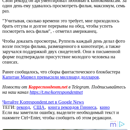
Свой рекорд он аргументировал любовью к кинокомиксам. За
один день ему удавалось просмотреть фильм, максимум, семь
раз.
"Учитывая, сколько времени это требует, мне приходилось
брать отгулы и долгие перерывы на обед, чтобы успеть
посмотреть весь фильм", - отметил американец.
Чтобы доказать просмотры, Руппель каждый день делал фото
возле постера фильма, размещенного в кинотеатре, а также
заручался поддержкой двух свидетелей. Они в письменной
форме подтверждали присутствие молодого человека на
сеансах.
Ранее сообщалось, что сборы фантастического блокбастера
Капитан Марвел превысили миллиард долларов
.
Новости от
Корреспондент.net
в Telegram. Подписывайтесь
на наш канал
https://t.me/korrespondentnet
Читайте Korrespondent.net в Google News
ТЕГИ:
рекорд
,
США
,
книга рекордов Гиннеса
,
кино
Если вы заметили ошибку, выделите необходимый текст и
нажмите Ctrl+Enter, чтобы сообщить об этом редакции.