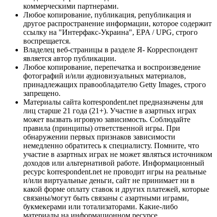
коммерческими партнерами.
Любое копирование, публикация, републикация и
другое распространение информации, которое содержит
ссылку на "Интерфакс-Украина", EPA / UPG, строго
воспрещается.
Владелец веб-страницы в разделе Я- Корреспондент
является автор публикации.
Любое копирование, перепечатка и воспроизведение
фотографий и/или аудиовизуальных материалов,
принадлежащих правообладателю Getty Images, строго
запрещено.
Материалы сайта korrespondent.net предназначены для
лиц старше 21 года (21+). Участие в азартных играх
может вызвать игровую зависимость. Соблюдайте
правила (принципы) ответственной игры. При
обнаружении первых признаков зависимости
немедленно обратитесь к специалисту. Помните, что
участие в азартных играх не может являться источником
доходов или альтернативой работе. Информационный
ресурс korrespondent.net не проводит игры на реальные
и/или виртуальные деньги, сайт не принимает ни в
какой форме оплату ставок и других платежей, которые
связаны/могут быть связаны с азартными играми,
букмекерами или тотализаторами. Какие-либо
материалы на информационном ресурсе