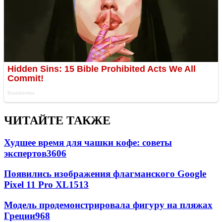
ЧИТАЙТЕ ТАКЖЕ
Худшее время для чашки кофе: советы
экспертов
3606
Появились изображения флагманского Google
Pixel 11 Pro XL
1513
Модель продемонстрировала фигуру на пляжах
Греции
968