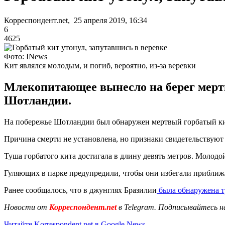
Корреспондент.net, 25 апреля 2019, 16:34
6
4625
Фото: INews
Кит являлся молодым, и погиб, вероятно, из-за веревки
Млекопитающее вынесло на берег мерт
Шотландии.
На побережье Шотландии был обнаружен мертвый горбатый кит
Причина смерти не установлена, но признаки свидетельствуют о
Туша горбатого кита достигала в длину девять метров. Молодой
Гуляющих в парке предупредили, чтобы они избегали приближать
Ранее сообщалось, что в джунглях Бразилии
была обнаружена т
Новости от
Корреспондент.net
в Telegram. Подписывайтесь н
Читайте Korrespondent.net в Google News