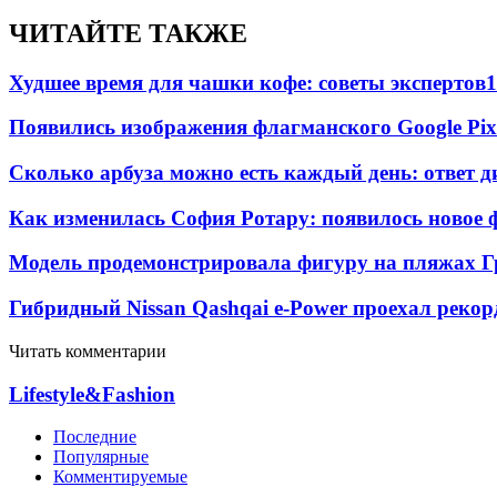
ЧИТАЙТЕ ТАКЖЕ
Худшее время для чашки кофе: советы экспертов
1
Появились изображения флагманского Google Pixe
Сколько арбуза можно есть каждый день: ответ д
Как изменилась София Ротару: появилось новое ф
Модель продемонстрировала фигуру на пляжах Г
Гибридный Nissan Qashqai e-Power проехал рекор
Читать комментарии
Lifestyle&Fashion
Последние
Популярные
Комментируемые