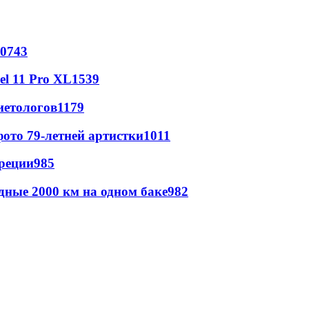
0743
l 11 Pro XL
1539
иетологов
1179
ото 79-летней артистки
1011
реции
985
дные 2000 км на одном баке
982