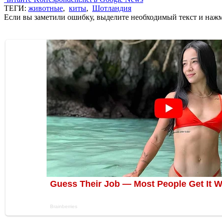
ТЕГИ:
животные
,
киты
,
Шотландия
Если вы заметили ошибку, выделите необходимый текст и нажми