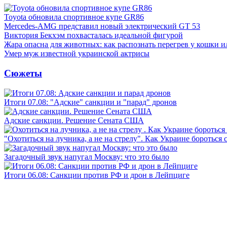
Toyota обновила спортивное купе GR86
Mercedes-AMG представил новый электрический GT 53
Виктория Бекхэм похвасталась идеальной фигурой
Жара опасна для животных: как распознать перегрев у кошки и
Умер муж известной украинской актрисы
Сюжеты
Итоги 07.08: "Адские" санкции и "парад" дронов
Адские санкции. Решение Сената США
"Охотиться на лучника, а не на стрелу". Как Украине бороться 
Загадочный звук напугал Москву: что это было
Итоги 06.08: Санкции против РФ и дрон в Лейпциге