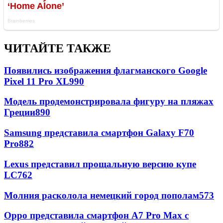
ЧИТАЙТЕ ТАКЖЕ
Появились изображения флагманского Google
Pixel 11 Pro XL
990
Модель продемонстрировала фигуру на пляжах
Греции
890
Samsung представила смартфон Galaxy F70
Pro
882
Lexus представил прощальную версию купе
LC
762
Молния расколола немецкий город пополам
573
Oppo представила смартфон A7 Pro Max с