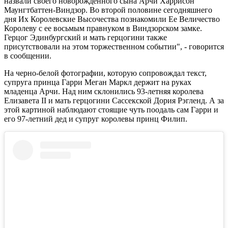
назвали своего новорожденного сына Арчи Харрисон
Маунгтбаттен-Виндзор. Во второй половине сегодняшнего
дня Их Королевские Высочества познакомили Ее Величество
Королеву с ее восьмым правнуком в Виндзорском замке.
Герцог Эдинбургский и мать герцогини также
присутствовали на этом торжественном событии", - говорится
в сообщении.
На черно-белой фотографии, которую сопровождал текст,
супруга принца Гарри Меган Маркл держит на руках
младенца Арчи. Над ним склонились 93-летняя королева
Елизавета II и мать герцогини Сассекской Дория Рэгленд. А за
этой картиной наблюдают стоящие чуть поодаль сам Гарри и
его 97-летний дед и супруг королевы принц Филип.