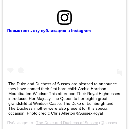
Посмотреть эту публикацию в Instagram
The Duke and Duchess of Sussex are pleased to announce
they have named their first born child: Archie Harrison
Mountbatten-Windsor This afternoon Their Royal Highnesses
introduced Her Majesty The Queen to her eighth great-
grandchild at Windsor Castle. The Duke of Edinburgh and
The Duchess’ mother were also present for this special
occasion. Photo credit: Chris Allerton ©️SussexRoyal
Публикация от
The Duke and Duchess of Sussex
(@sussexroyal)