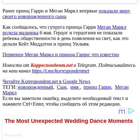
Ранее принц Гарри и Меган Маркл впервые
показали миру
своего новорожденного сына
.
Как сообщалось, что супруга принца Гарри
Меган Маркл
родила мальчика
6 мая. Герцог и герцогиня не показали
ребенка общественности в день появления на свет, как это
делали Кейт Миддлтон и принц Уильям.
Первенец Меган Маркл и принца Гарри: что известно
Новости от
Корреспондент.net
в Telegram. Подписывайтесь
на наш канал
https://t.me/korrespondentnet
Читайте Korrespondent.net в Google News
ТЕГИ:
новорожденный
,
Сын
,
имя
,
принц Гарри
,
Меган
Маркл
Если вы заметили ошибку, выделите необходимый текст и
нажмите Ctrl+Enter, чтобы сообщить об этом редакции.