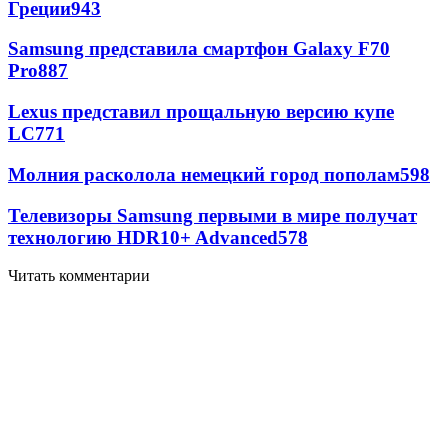
Греции
943
Samsung представила смартфон Galaxy F70
Pro
887
Lexus представил прощальную версию купе
LC
771
Молния расколола немецкий город пополам
598
Телевизоры Samsung первыми в мире получат
технологию HDR10+ Advanced
578
Читать комментарии