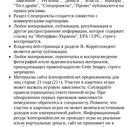
"Заявление", "Регионы", "Деньги", "Власть", "Выборы",
"Тест-драйв", "Спецпроекты", "Промо" публикуются на
правах рекламы.
Раздел Спецпроекты создается совместно с
коммерческими партнерами.
Любое копирование, публикация, републикация и
другое распространение информации, которое содержит
ссылку на "Интерфакс-Украина", EPA / UPG, строго
воспрещается.
Владелец веб-страницы в разделе Я- Корреспондент
является автор публикации.
Любое копирование, перепечатка и воспроизведение
фотографий и/или аудиовизуальных материалов,
принадлежащих правообладателю Getty Images, строго
запрещено.
Материалы сайта korrespondent.net предназначены для
лиц старше 21 года (21+). Участие в азартных играх
может вызвать игровую зависимость. Соблюдайте
правила (принципы) ответственной игры. При
обнаружении первых признаков зависимости
немедленно обратитесь к специалисту. Помните, что
участие в азартных играх не может являться источником
доходов или альтернативой работе. Информационный
ресурс korrespondent.net не проводит игры на реальные
и/или виртуальные деньги, сайт не принимает ни в