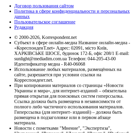
Договор пользования сайтом
Политика в сфере конфиденциальности и персональных
данных
Пользовательское соглашение
Редакция
© 2000-2026, Korrespondent.net
Субъект в сфере онлайн-медиа Название онлайн-медиа -
«КореспонденТ.net» Адрес: 02091, місто Київ,
ХАРКІВСЬКЕ ШОСЕ, будинок 172-Б, офіс 208/1 E-mail:
sunlight@mediadim.com.ua
Телефон: 044-205-43-00
Идентификатор медиа - R40-06068
Использование любых материалов, размещённых на
сайте, разрешается при условии ссылки на
Корреспондент.net.
При копировании материалов со страницы «Новости
Украины и мира», для интернет-изданий – обязательна
прямая открытая для поисковых систем гиперссылка.
Ссылка должна быть размещена в независимости от
полного либо частичного использования материалов.
Гиперссылка (для интернет- изданий) – должна быть
размещена в подзаголовке или в первом абзаце
материала.
Новости с пометками "Мнение", "Экспертиза",