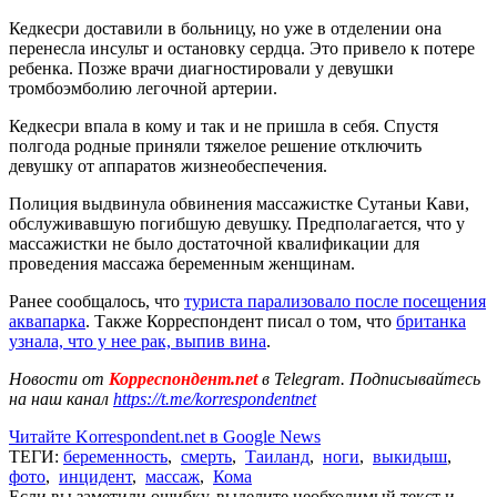
Кедкесри доставили в больницу, но уже в отделении она
перенесла инсульт и остановку сердца. Это привело к потере
ребенка. Позже врачи диагностировали у девушки
тромбоэмболию легочной артерии.
Кедкесри впала в кому и так и не пришла в себя. Спустя
полгода родные приняли тяжелое решение отключить
девушку от аппаратов жизнеобеспечения.
Полиция выдвинула обвинения массажистке Сутаньи Кави,
обслуживавшую погибшую девушку. Предполагается, что у
массажистки не было достаточной квалификации для
проведения массажа беременным женщинам.
Ранее сообщалось, что
туриста парализовало после посещения
аквапарка
. Также Корреспондент писал о том, что
британка
узнала, что у нее рак, выпив вина
.
Новости от
Корреспондент.net
в Telegram. Подписывайтесь
на наш канал
https://t.me/korrespondentnet
Читайте Korrespondent.net в Google News
ТЕГИ:
беременность
,
смерть
,
Таиланд
,
ноги
,
выкидыш
,
фото
,
инцидент
,
массаж
,
Кома
Если вы заметили ошибку, выделите необходимый текст и