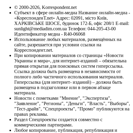
© 2000-2026, Korrespondent.net
Субъект в сфере онлайн-медиа Название онлайн-медиа -
«КореспонденТ.net» Адрес: 02091, місто Київ,
ХАРКІВСЬКЕ ШОСЕ, будинок 172-Б, офіс 208/1 E-mail:
sunlight@mediadim.com.ua
Телефон: 044-205-43-00
Идентификатор медиа - R40-06068
Использование любых материалов, размещённых на
сайте, разрешается при условии ссылки на
Корреспондент.net.
При копировании материалов со страницы «Новости
Украины и мира», для интернет-изданий – обязательна
прямая открытая для поисковых систем гиперссылка.
Ссылка должна быть размещена в независимости от
полного либо частичного использования материалов.
Гиперссылка (для интернет- изданий) – должна быть
размещена в подзаголовке или в первом абзаце
материала.
Новости с пометками "Мнение", "Экспертиза",
"Заявление", "Регионы", "Деньги", "Власть", "Выборы",
"Тест-драйв", "Спецпроекты", "Промо" публикуются на
правах рекламы.
Раздел Спецпроекты создается совместно с
коммерческими партнерами.
Любое копирование, публикация, републикация и