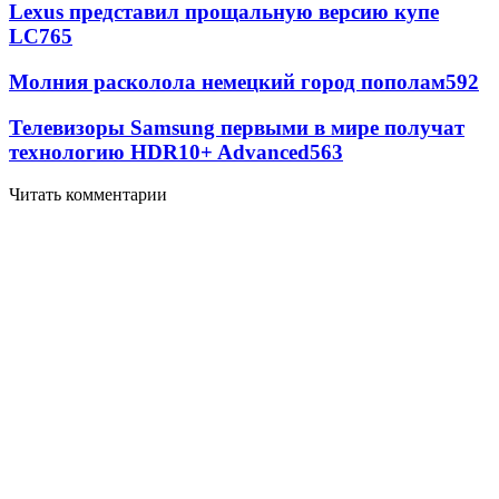
Lexus представил прощальную версию купе
LC
765
Молния расколола немецкий город пополам
592
Телевизоры Samsung первыми в мире получат
технологию HDR10+ Advanced
563
Читать комментарии