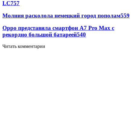
LC
757
Молния расколола немецкий город пополам
559
Oppo представила смартфон A7 Pro Max с
рекордно большой батареей
540
Читать комментарии