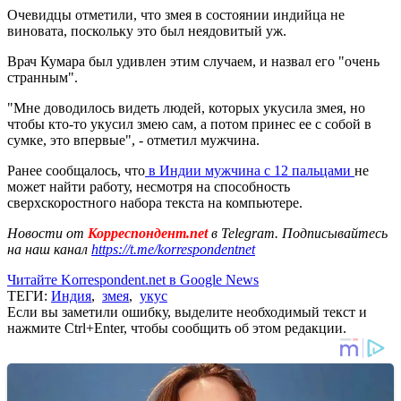
Очевидцы отметили, что змея в состоянии индийца не
виновата, поскольку это был неядовитый уж.
Врач Кумара был удивлен этим случаем, и назвал его "очень
странным".
"Мне доводилось видеть людей, которых укусила змея, но
чтобы кто-то укусил змею сам, а потом принес ее с собой в
сумке, это впервые", - отметил мужчина.
Ранее сообщалось, что
в Индии мужчина с 12 пальцами
не
может найти работу, несмотря на способность
сверхскоростного набора текста на компьютере.
Новости от
Корреспондент.net
в Telegram. Подписывайтесь
на наш канал
https://t.me/korrespondentnet
Читайте Korrespondent.net в Google News
ТЕГИ:
Индия
,
змея
,
укус
Если вы заметили ошибку, выделите необходимый текст и
нажмите Ctrl+Enter, чтобы сообщить об этом редакции.