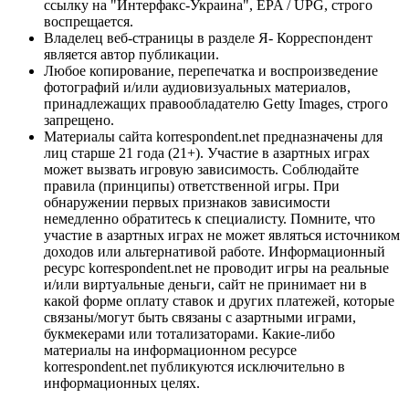
ссылку на "Интерфакс-Украина", EPA / UPG, строго
воспрещается.
Владелец веб-страницы в разделе Я- Корреспондент
является автор публикации.
Любое копирование, перепечатка и воспроизведение
фотографий и/или аудиовизуальных материалов,
принадлежащих правообладателю Getty Images, строго
запрещено.
Материалы сайта korrespondent.net предназначены для
лиц старше 21 года (21+). Участие в азартных играх
может вызвать игровую зависимость. Соблюдайте
правила (принципы) ответственной игры. При
обнаружении первых признаков зависимости
немедленно обратитесь к специалисту. Помните, что
участие в азартных играх не может являться источником
доходов или альтернативой работе. Информационный
ресурс korrespondent.net не проводит игры на реальные
и/или виртуальные деньги, сайт не принимает ни в
какой форме оплату ставок и других платежей, которые
связаны/могут быть связаны с азартными играми,
букмекерами или тотализаторами. Какие-либо
материалы на информационном ресурсе
korrespondent.net публикуются исключительно в
информационных целях.