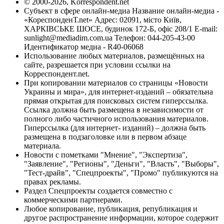
© 2000-2026, Korrespondent.net
Субъект в сфере онлайн-медиа Название онлайн-медиа -
«КореспонденТ.net» Адрес: 02091, місто Київ,
ХАРКІВСЬКЕ ШОСЕ, будинок 172-Б, офіс 208/1 E-mail:
sunlight@mediadim.com.ua
Телефон: 044-205-43-00
Идентификатор медиа - R40-06068
Использование любых материалов, размещённых на
сайте, разрешается при условии ссылки на
Корреспондент.net.
При копировании материалов со страницы «Новости
Украины и мира», для интернет-изданий – обязательна
прямая открытая для поисковых систем гиперссылка.
Ссылка должна быть размещена в независимости от
полного либо частичного использования материалов.
Гиперссылка (для интернет- изданий) – должна быть
размещена в подзаголовке или в первом абзаце
материала.
Новости с пометками "Мнение", "Экспертиза",
"Заявление", "Регионы", "Деньги", "Власть", "Выборы",
"Тест-драйв", "Спецпроекты", "Промо" публикуются на
правах рекламы.
Раздел Спецпроекты создается совместно с
коммерческими партнерами.
Любое копирование, публикация, републикация и
другое распространение информации, которое содержит