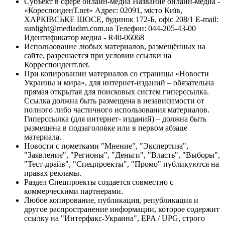
Субъект в сфере онлайн-медиа Название онлайн-медиа -
«КореспонденТ.net» Адрес: 02091, місто Київ,
ХАРКІВСЬКЕ ШОСЕ, будинок 172-Б, офіс 208/1 E-mail:
sunlight@mediadim.com.ua
Телефон: 044-205-43-00
Идентификатор медиа - R40-06068
Использование любых материалов, размещённых на
сайте, разрешается при условии ссылки на
Корреспондент.net.
При копировании материалов со страницы «Новости
Украины и мира», для интернет-изданий – обязательна
прямая открытая для поисковых систем гиперссылка.
Ссылка должна быть размещена в независимости от
полного либо частичного использования материалов.
Гиперссылка (для интернет- изданий) – должна быть
размещена в подзаголовке или в первом абзаце
материала.
Новости с пометками "Мнение", "Экспертиза",
"Заявление", "Регионы", "Деньги", "Власть", "Выборы",
"Тест-драйв", "Спецпроекты", "Промо" публикуются на
правах рекламы.
Раздел Спецпроекты создается совместно с
коммерческими партнерами.
Любое копирование, публикация, републикация и
другое распространение информации, которое содержит
ссылку на "Интерфакс-Украина", EPA / UPG, строго